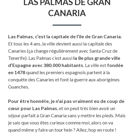
LAS PALMAS DE GRAN
PALMAS
DE
CANARIA
GRAN
CANARIA
Las Palmas, c’est la capitale de l’ile de Gran Canaria
.
Et tous les 4 ans, la ville devient aussi la capitale des
Canaries (ça change régulièrement avec Santa Cruz de
Tenerife). Las Palmas c’est aussi
la 8e plus grande ville
d’Espagne avec 380.000 habitants
. La ville est
fondée
en 1478
quand les premiers espagnols partent à la
conquête des Canaries et font la guerre aux aborigènes
Guanches.
Pour être honnête, je n’ai pas vraiment eu de coup de
cœur pour Las Palmas
, et on peut très bien avoir un
séjour parfait à Gran Canaria sans y mettre les pieds. Mais
je sais que vous êtes curieux comme moi, alors on va
quand même y faire un tour hein ? Allez, hop en route !