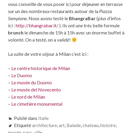
vous conseille de vous poser ici pour déjeuner en terrasse
sur un des nombreux restaurants autour de la
Piazza
Sempione
. Nous avons testé le
BhangraBar
(plus d’infos
ici :
http://bhangrabar.it/
). Ils ont une très belle formule
brunch
le dimanche de 15h à 15h avec un énorme buffet à
volonté. On a testé, on a validé!
La suite de votre séjour à Milan c’est ici :
–
Le centre historique de Milan
–
Le Duomo
–
Le musée du Duomo
–
Le musée del Novecento
–
Le nord de Milan
–
Le cimetière monumental
Publié dans
Italie
Etiqueté
architecture
,
art
,
Balade
,
chateau
,
histoire
,
musée
,
parc
,
ville