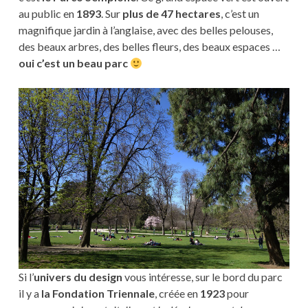
au public en
1893
. Sur
plus de 47 hectares
, c’est un
magnifique jardin à l’anglaise, avec des belles pelouses,
des beaux arbres, des belles fleurs, des beaux espaces …
oui c’est un beau parc
Si l’
univers du design
vous intéresse, sur le bord du parc
il y a
la Fondation Triennale
, créée en
1923
pour