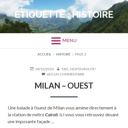
Aller
au
ÉTIQUETTE :
HISTOIRE
contenu
MENU
FIL
ACCUEIL
HISTOIRE
PAGE 2
D'ARIANE
PUBLIÉ
AUTEUR
09/12/2019
ERIC, HOP EN ROUTE!
LE
SUR
AUCUN COMMENTAIRE
MILAN
MILAN – OUEST
–
OUEST
Une balade à l’ouest de Milan vous amène directement à
la station de métro
Cairoli
. Ici vous vous retrouvez devant
une imposante façade …