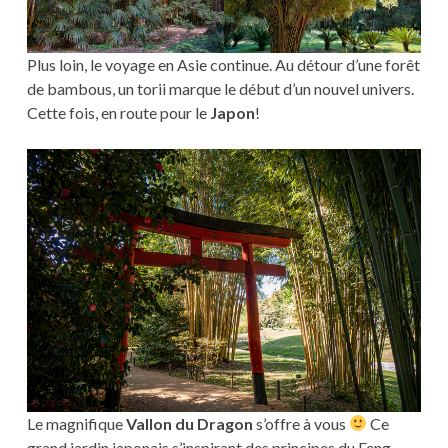
Plus loin, le voyage en Asie continue. Au détour d’une forêt
de bambous, un torii marque le début d’un nouvel univers.
Cette fois, en route pour le
Japon
!
Le magnifique
Vallon du Dragon
s’offre à vous
Ce
grand jardin japonais s’inspirant des principes du Feng