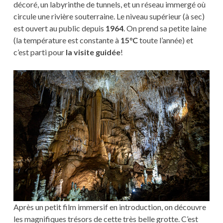
décoré, un labyrinthe de tunnels, et un réseau immergé où
circule une rivière souterraine. Le niveau supérieur (à sec)
est ouvert au public depuis
1964
. On prend sa petite laine
(la température est constante à
15°C
toute l’année) et
c’est parti pour
la visite guidée
!
Après un petit film immersif en introduction, on découvre
les magnifiques trésors de cette très belle grotte. C’est