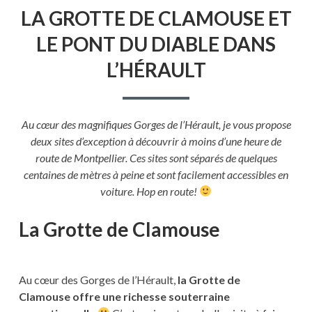
LA
LA GROTTE DE CLAMOUSE ET
GROTTE
DE
LE PONT DU DIABLE DANS
CLAMOUSE
ET
L’HÉRAULT
LE
PONT
DU
DIABLE
DANS
Au cœur des magnifiques Gorges de l’Hérault, je vous propose
L’HÉRAULT
deux sites d’exception à découvrir à moins d’une heure de
route de Montpellier. Ces sites sont séparés de quelques
centaines de mètres à peine et sont facilement accessibles en
voiture. Hop en route!
La Grotte de Clamouse
Au cœur des Gorges de l’Hérault,
la Grotte de
Clamouse offre une richesse souterraine