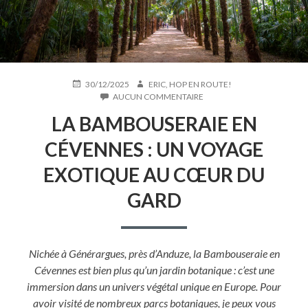
PUBLIÉ
AUTEUR
30/12/2025
ERIC, HOP EN ROUTE!
LE
SUR
AUCUN COMMENTAIRE
LA
LA BAMBOUSERAIE EN
BAMBOUSERAIE
EN
CÉVENNES : UN VOYAGE
CÉVENNES
:
EXOTIQUE AU CŒUR DU
UN
VOYAGE
GARD
EXOTIQUE
AU
CŒUR
DU
GARD
Nichée à Générargues, près d’Anduze, la Bambouseraie en
Cévennes est bien plus qu’un jardin botanique : c’est une
immersion dans un univers végétal unique en Europe. Pour
avoir visité de nombreux parcs botaniques, je peux vous