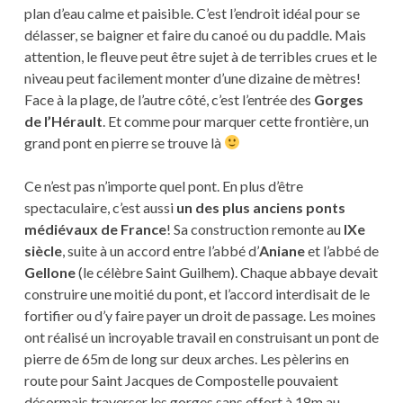
plan d’eau calme et paisible. C’est l’endroit idéal pour se
délasser, se baigner et faire du canoé ou du paddle. Mais
attention, le fleuve peut être sujet à de terribles crues et le
niveau peut facilement monter d’une dizaine de mètres!
Face à la plage, de l’autre côté, c’est l’entrée des
Gorges
de l’Hérault
. Et comme pour marquer cette frontière, un
grand pont en pierre se trouve là
Ce n’est pas n’importe quel pont. En plus d’être
spectaculaire, c’est aussi
un des plus anciens ponts
médiévaux de France
! Sa construction remonte au
IXe
siècle
, suite à un accord entre l’abbé d’
Aniane
et l’abbé de
Gellone
(le célèbre Saint Guilhem). Chaque abbaye devait
construire une moitié du pont, et l’accord interdisait de le
fortifier ou d’y faire payer un droit de passage. Les moines
ont réalisé un incroyable travail en construisant un pont de
pierre de 65m de long sur deux arches. Les pèlerins en
route pour Saint Jacques de Compostelle pouvaient
désormais traverser les gorges sans effort à 18m au-