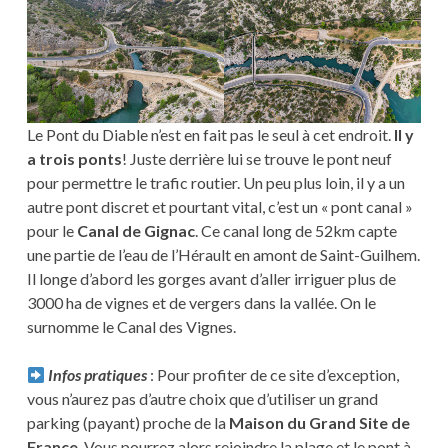
Le Pont du Diable n’est en fait pas le seul à cet endroit.
Il y
a trois ponts
! Juste derrière lui se trouve le pont neuf
pour permettre le trafic routier. Un peu plus loin, il y a un
autre pont discret et pourtant vital, c’est un « pont canal »
pour le
Canal de Gignac
. Ce canal long de 52km capte
une partie de l’eau de l’Hérault en amont de Saint-Guilhem.
Il longe d’abord les gorges avant d’aller irriguer plus de
3000 ha de vignes et de vergers dans la vallée. On le
surnomme le Canal des Vignes.
Infos pratiques
: Pour profiter de ce site d’exception,
vous n’aurez pas d’autre choix que d’utiliser un grand
parking (payant) proche de la
Maison du Grand Site de
France
. Vous pourrez alors rejoindre la plage et le pont à