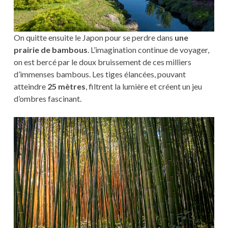
On quitte ensuite le Japon pour se perdre dans
une
prairie de bambous
. L’imagination continue de voyager,
on est bercé par le doux bruissement de ces milliers
d’immenses bambous. Les tiges élancées, pouvant
atteindre
25 mètres
, filtrent la lumière et créent un jeu
d’ombres fascinant.