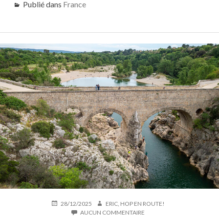
Publié dans
France
PUBLIÉ
AUTEUR
28/12/2025
ERIC, HOP EN ROUTE!
LE
SUR
AUCUN COMMENTAIRE