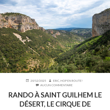
PUBLIÉ
AUTEUR
20/12/2025
ERIC, HOP EN ROUTE!
LE
SUR
AUCUN COMMENTAIRE
RANDO
RANDO À SAINT GUILHEM LE
À
SAINT
DÉSERT, LE CIRQUE DE
GUILHEM
LE