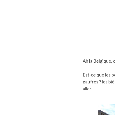
D'ARIANE
Ah la Belgique, 
Est-ce que les b
gaufres ? les biè
aller.