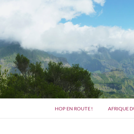
Aller
au
contenu
Menu
HOP EN ROUTE !
AFRIQUE 
principal
FIL