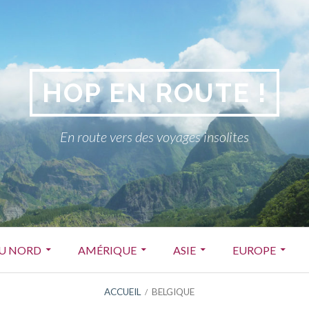
HOP EN ROUTE !
En route vers des voyages insolites
DU NORD
AMÉRIQUE
ASIE
EUROPE
ACCUEIL
BELGIQUE