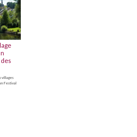
lage
on
 des
 villages
un Festival