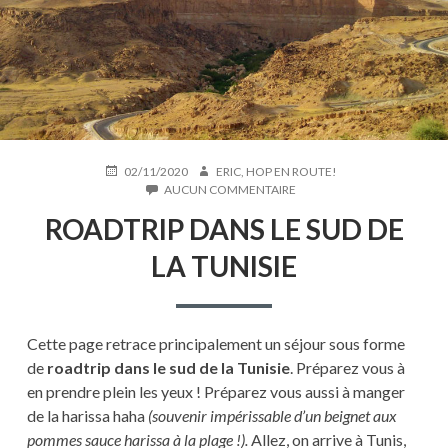
PUBLIÉ
AUTEUR
02/11/2020
ERIC, HOP EN ROUTE!
LE
SUR
AUCUN COMMENTAIRE
ROADTRIP
ROADTRIP DANS LE SUD DE
DANS
LE
LA TUNISIE
SUD
DE
LA
TUNISIE
Cette page retrace principalement un séjour sous forme
de
roadtrip dans le sud de la Tunisie
. Préparez vous à
en prendre plein les yeux ! Préparez vous aussi à manger
de la harissa haha
(souvenir impérissable d’un beignet aux
pommes sauce harissa à la plage !).
Allez, on arrive à Tunis,