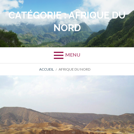
Aller
au
CATÉGORIE :
AFRIQUE DU
contenu
NORD
MENU
FIL
ACCUEIL
AFRIQUE DU NORD
D'ARIANE