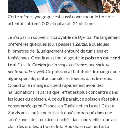
Cette même synagogue est aussi connu pour le terrible
attentat subi en 2002 et qui a fait 21 victimes…
Je n’ai pas un souvenir incroyable de Djerba. J’ai largement
préféré les quelques jours passés à
Zarzis
, à quelques
kilomètres de là, uniquement entouré de tunisiens et
tunisiennes. C’est là aussi où j’ai gouté
le poisson qui rend
fou
! C’est le
Chelba
(ou la saupe en France, une sorte de
petite dorade rayée)
. Ce poisson a l’habitude de manger une
algue spéciale, et il accumule les toxines dans le corps.
Quand on en mange on peut rapidement avoir des
hallucinations. Il parait que l’effet est plus concentré dans
les joues du poisson. A ce qu’il parait, ce poisson n’est plus
consommée qu’en France, en Tunisie et en Israël. C’est à
Zarzis aussi où je me suis retrouvé embarqué dans une
soirée avec des tunisiens, cachés dans une vieille tour, au
clair des étoiles, à boire de la Boukha en cachette. La