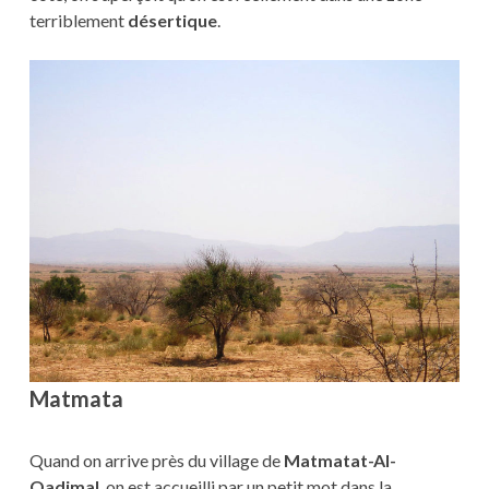
terriblement
désertique
.
Matmata
Quand on arrive près du village de
Matmatat-Al-
Qadimal
, on est accueilli par un petit mot dans la