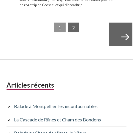
ce roadtrip en Écosse, et qui dit roadtrip
1
2
Next »
Colonne
Articles récents
latérale
subsidiaire
Balade à Montpellier, les incontournables
La Cascade de Rûnes et Cham des Bondons
Balade au Chaos de Nîmes-le-Vieux