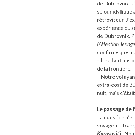
de Dubrovnik. J’a
séjour idyllique
rétroviseur. J’e
expérience du séj
de Dubrovnik. Po
(Attention, les a
confirme que mo
– Il ne faut pas
de la frontière.
– Notre vol ayan
extra-cost de 30
nuit, mais c’étai
Le passage de f
La question n’es
voyageurs frança
Karasovići
. Non,