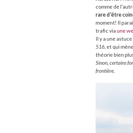
comme de l’autr
rare d’être coi
moment! Il parai
trafic via
une we
Il y a une astuce
516
, et qui mèn
théorie bien plu
Sinon, certains f
frontière.