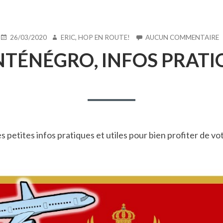
PUBLIÉ
AUTEUR
S
26/03/2020
ERIC, HOP EN ROUTE!
AUCUN COMMENTAIRE
LE
TÉNÉGRO, INFOS PRATI
I
P
s petites infos pratiques et utiles pour bien profiter de vo