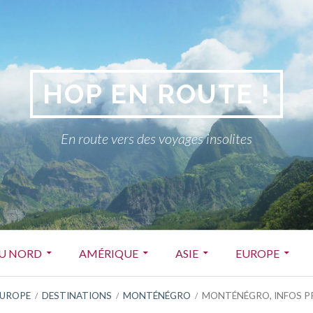
HOP EN ROUTE !
En route vers des voyages insolites
DU NORD
AMÉRIQUE
ASIE
EUROPE
EUROPE
DESTINATIONS
MONTÉNÉGRO
MONTÉNÉGRO, INFOS P