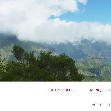
Aller
au
contenu
Menu
HOP EN ROUTE !
AFRIQUE 
principal
FIL
ACCUEIL