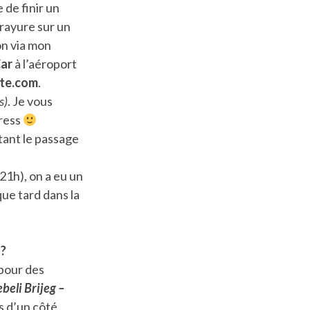
 de finir un
rayure sur un
on via mon
Car
à l’aéroport
te.com
.
s)
. Je vous
tress
tant le passage
(21h), on a eu un
ue tard dans la
 ?
 pour des
beli Brijeg –
és d’un côté