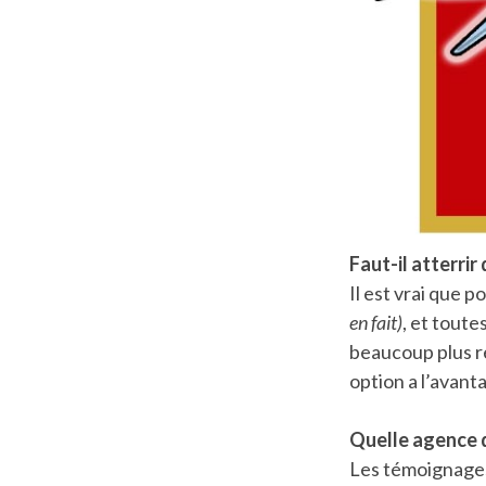
Faut-il atterri
Il est vrai que p
en fait)
, et toute
beaucoup plus re
option a l’avant
Quelle agence d
Les témoignages 