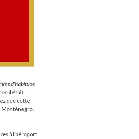
mme d’habitude
on il était
tez que cette
 au Monténégro.
res à l’aéroport