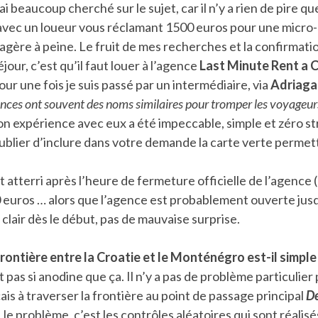
i beaucoup cherché sur le sujet, car il n’y a rien de pire que
 avec un loueur vous réclamant 1500 euros pour une micro-
xagère à peine. Le fruit de mes recherches et la confirmati
our, c’est qu’il faut louer à l’agence
Last Minute Rent a 
ur une fois je suis passé par un intermédiaire, via
Adriaga
gences ont souvent des noms similaires pour tromper les voyageur
n expérience avec eux a été impeccable, simple et zéro s
 oublier d’inclure dans votre demande la carte verte permet
t atterri après l’heure de fermeture officielle de l’agence 
 euros … alors que l’agence est probablement ouverte jusq
t clair dès le début, pas de mauvaise surprise.
rontière entre la Croatie et le Monténégro est-il simple
t pas si anodine que ça. Il n’y a pas de problème particulier
is à traverser la frontière au point de passage principal
De
 le problème, c’est les contrôles aléatoires qui sont réalis