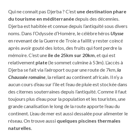
Qui ne connait pas Djerba ? C’est
une destination phare
du tourisme en méditerranée
depuis des décennies.
Djerba est habitée et connue depuis l’antiquité sous divers
noms. Dans l’Odyssée d’Homère, le célèbre héros
Ulysse
en revenant de la Guerre de Troie a faillit y rester coincé
après avoir gouté des lotos, des fruits qui font perdre la
mémoire. C’est une
ile de 25km sur 20km
, et qui est
relativement
plate
(le sommet culmine à 53m). L’accès à
Djerba se fait via l’aéroport ou par une route de 7km,
la
Chaussée romaine
, la reliant au continent africain. Il n’y a
aucun cours d’eau sur l’ile et l’eau de pluie est stockée dans
des citernes souterraines depuis l’antiquité. Comme il faut
toujours plus d’eau pour la population et les touristes, une
grande canalisation le long de la route apporte l’eau du
continent. L’eau de mer est aussi dessalée pour alimenter le
réseau. On trouve aussi
quelques piscines thermales
naturelles
.