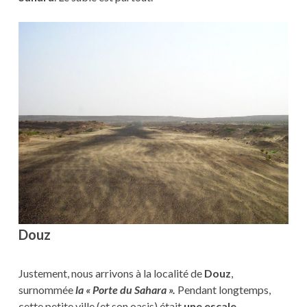
Douz
Justement, nous arrivons à la localité de
Douz
,
surnommée
la « Porte du Sahara ».
Pendant longtemps,
cette petite ville (et son oasis) était
une escale