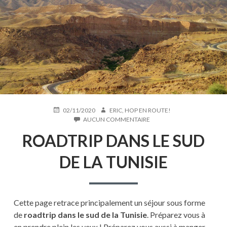
PUBLIÉ
AUTEUR
02/11/2020
ERIC, HOP EN ROUTE!
LE
SUR
AUCUN COMMENTAIRE
ROADTRIP
ROADTRIP DANS LE SUD
DANS
LE
SUD
DE LA TUNISIE
DE
LA
TUNISIE
Cette page retrace principalement un séjour sous forme
de
roadtrip dans le sud de la Tunisie
. Préparez vous à
en prendre plein les yeux ! Préparez vous aussi à manger