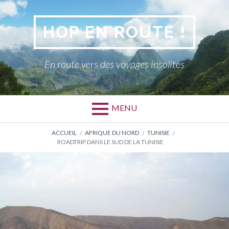
Aller
au
HOP EN ROUTE !
contenu
En route vers des voyages insolites
MENU
FIL
ACCUEIL
AFRIQUE DU NORD
TUNISIE
ROADTRIP DANS LE SUD DE LA TUNISIE
D'ARIANE