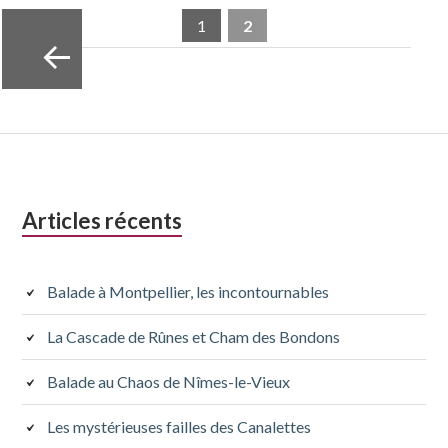
1
2
«
Previo
us
Colonne
Articles récents
latérale
subsidiaire
Balade à Montpellier, les incontournables
La Cascade de Rûnes et Cham des Bondons
Balade au Chaos de Nîmes-le-Vieux
Les mystérieuses failles des Canalettes