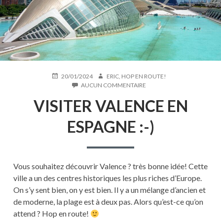
PUBLIÉ
AUTEUR
20/01/2024
ERIC, HOP EN ROUTE!
LE
SUR
AUCUN COMMENTAIRE
VISITER
VISITER VALENCE EN
VALENCE
EN
ESPAGNE
ESPAGNE :-)
:-)
Vous souhaitez découvrir Valence ? très bonne idée! Cette
ville a un des centres historiques les plus riches d’Europe.
On s’y sent bien, on y est bien. Il y a un mélange d’ancien et
de moderne, la plage est à deux pas. Alors qu’est-ce qu’on
attend ? Hop en route!