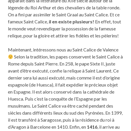
apparait dans la littérature du XIIe siècle autour de la
légende du Roi Arthur et des chevaliers de la table ronde.
On a fini par assimiler le Saint Graal au Saint Calice. Et ce
fameux Saint Calice,
il en existe plusieurs!
En effet, tout
le monde veut revendiquer la possession de la fameuse
relique, pour la gloire et attirer les fidèles et les pèlerins!
Maintenant, intéressons nous au Saint Calice de Valence
Selon la tradition, les papes conservent le Saint Calice à
Rome depuis Saint Pierre. En 258, le pape Sixte II, juste
avant d’être exécuté, confie la relique à Saint Laurent. Ce
dernier sera lui aussi exécuté, mais comme il est d’origine
espagnole (de Huesca), il fait expédier le précieux objet
en Espagne. Il est alors conservé dans la cathédrale de
Huesca. Puis c’est la conquête de l’Espagne par les
musulmans. Le Saint Calice va être caché pendant des
siècles dans différents lieux du sud des Pyrénées. En 1399,
il est transféré à Saragosse, puis à la résidence du roi à
d’Aragon à Barcelone en 1410. Enfin, en
1416
, il arrive au