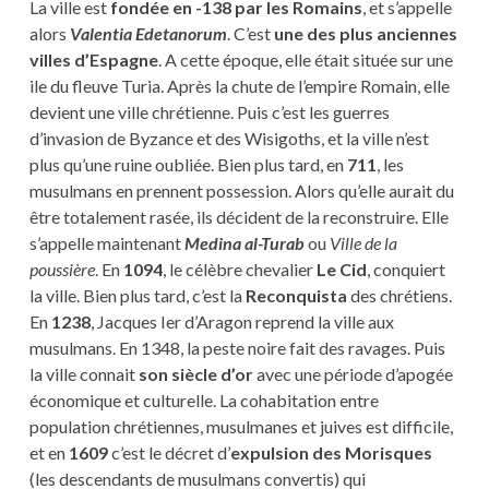
La ville est
fondée en -138 par les Romains
, et s’appelle
alors
Valentia Edetanorum
. C’est
une des plus anciennes
villes d’Espagne
. A cette époque, elle était située sur une
ile du fleuve Turia. Après la chute de l’empire Romain, elle
devient une ville chrétienne. Puis c’est les guerres
d’invasion de Byzance et des Wisigoths, et la ville n’est
plus qu’une ruine oubliée. Bien plus tard, en
711
, les
musulmans en prennent possession. Alors qu’elle aurait du
être totalement rasée, ils décident de la reconstruire. Elle
s’appelle maintenant
Medina al-Turab
ou
Ville de la
poussière
. En
1094
, le célèbre chevalier
Le Cid
, conquiert
la ville. Bien plus tard, c’est la
Reconquista
des chrétiens.
En
1238
, Jacques Ier d’Aragon reprend la ville aux
musulmans. En 1348, la peste noire fait des ravages. Puis
la ville connait
son siècle d’or
avec une période d’apogée
économique et culturelle. La cohabitation entre
population chrétiennes, musulmanes et juives est difficile,
et en
1609
c’est le décret d’
expulsion des Morisques
(les descendants de musulmans convertis) qui