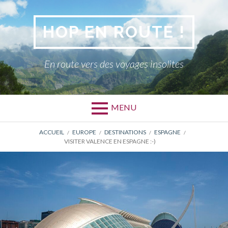
Aller
au
HOP EN ROUTE !
contenu
En route vers des voyages insolites
MENU
FIL
ACCUEIL
EUROPE
DESTINATIONS
ESPAGNE
VISITER VALENCE EN ESPAGNE :-)
D'ARIANE