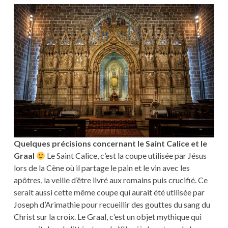
Quelques précisions concernant le Saint Calice et le
Graal
Le Saint Calice, c’est la coupe utilisée par Jésus
lors de la Cène où il partage le pain et le vin avec les
apôtres, la veille d’être livré aux romains puis crucifié. Ce
serait aussi cette même coupe qui aurait été utilisée par
Joseph d’Arimathie pour recueillir des gouttes du sang du
Christ sur la croix. Le Graal, c’est un objet mythique qui