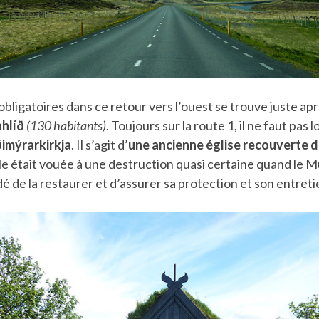
bligatoires dans ce retour vers l’ouest se trouve juste aprè
hlíð
(130 habitants)
.
Toujours sur la route 1, il ne faut pas 
imýrarkirkja
. Il s’agit d’
une ancienne église recouverte 
lle était vouée à une destruction quasi certaine quand le
dé de la restaurer et d’assurer sa protection et son entreti