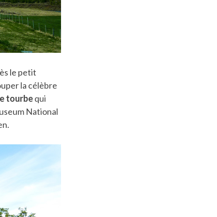
s le petit
louper la célèbre
de tourbe
qui
 Museum National
en.