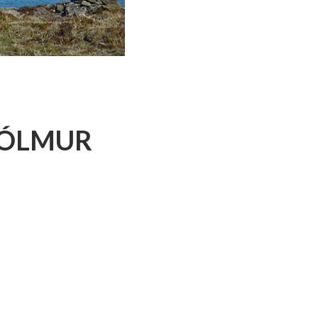
R
UR
SHÓLMUR
UREYRI
YKKISHÓLMUR