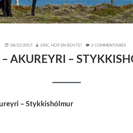
PUBLIÉ
AUTEUR
SU
04/12/2017
ERIC, HOP EN ROUTE!
2 COMMENTAIRES
LE
JO
 – AKUREYRI – STYKKI
8
–
AK
–
ST
ureyri –
Stykkishólmur