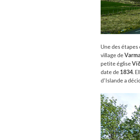
Une des étapes o
village de
Varma
petite église
Víð
date de
1834
. E
d’Islande a déci