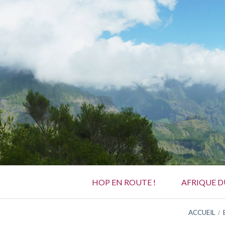
Aller
au
contenu
Menu
HOP EN ROUTE !
AFRIQUE 
principal
FIL
ACCUEIL