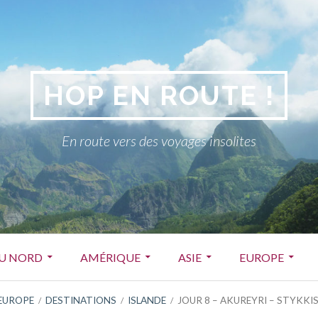
HOP EN ROUTE !
En route vers des voyages insolites
DU NORD
AMÉRIQUE
ASIE
EUROPE
EUROPE
DESTINATIONS
ISLANDE
JOUR 8 – AKUREYRI – STYKK