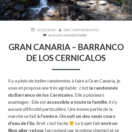
PUBLIÉ
AUTEUR
01/12/2019
ERIC, HOP EN ROUTE!
LE
SUR
AUCUN COMMENTAIRE
GRAN
GRAN CANARIA – BARRANCO
CANARIA
–
DE LOS CERNICALOS
BARRANCO
DE
LOS
CERNICALOS
Il y a plein de belles randonnées à faire à Gran Canaria, je
vous en propose une très agréable : c’est
la randonnée
du Barranco de los Cernicalos
. Elle a plusieurs
avantages : Elle est
accessible a toute la famille
, il n’y
aucune difficulté particulière. Une bonne partie de la
marche se fait
à l’ombre
.
On suit un des seuls cours
d’eau de l’ile
. Bref, c’est facile
Le trajet fait
environ
8km aller-retour
(on revient par le même chemin) et se