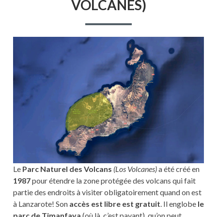
VOLCANES)
VOLCANS
(LOS
VOLCANES)
Le
Parc Naturel des Volcans
(Los Volcanes)
a été créé en
1987
pour étendre la zone protégée des volcans qui fait
partie des endroits à visiter obligatoirement quand on est
à Lanzarote! Son
accès est libre est gratuit
. Il englobe
le
parc de Timanfaya
(où là, c’est payant), qu’on peut