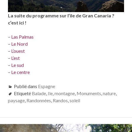
La suite du programme sur l’ile de Gran Canaria ?
c’est ici !
–
Las Palmas
–
Le Nord
–
L’ouest
–
L’est
–
Le sud
–
Le centre
Publié dans
Espagne
Etiqueté
Balade
,
Ile
,
montagne
,
Monuments
,
nature
,
paysage
,
Randonnées
,
Randos
,
soleil