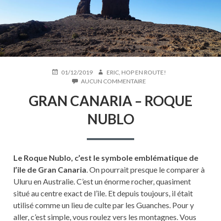
PUBLIÉ
AUTEUR
01/12/2019
ERIC, HOP EN ROUTE!
LE
SUR
AUCUN COMMENTAIRE
GRAN
GRAN CANARIA – ROQUE
CANARIA
–
NUBLO
ROQUE
NUBLO
Le Roque Nublo, c’est le symbole emblématique de
l’ile de Gran Canaria
. On pourrait presque le comparer à
Uluru en Australie. C’est un énorme rocher, quasiment
situé au centre exact de l’ile. Et depuis toujours, il était
utilisé comme un lieu de culte par les Guanches. Pour y
aller, c’est simple, vous roulez vers les montagnes. Vous