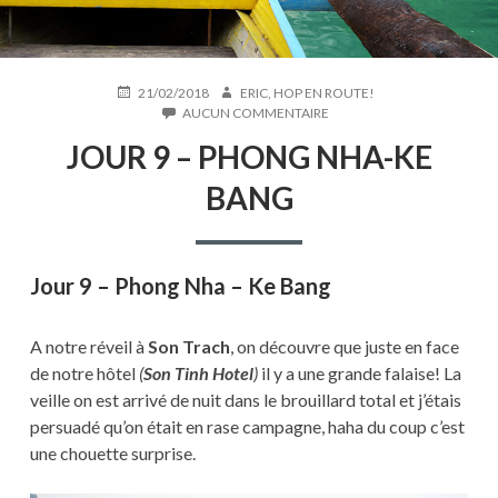
PUBLIÉ
AUTEUR
21/02/2018
ERIC, HOP EN ROUTE!
LE
SUR
AUCUN COMMENTAIRE
JOUR
JOUR 9 – PHONG NHA-KE
9
–
BANG
PHONG
NHA-
KE
BANG
Jour 9 – Phong Nha – Ke Bang
A notre réveil à
Son Trach
, on découvre que juste en face
de notre hôtel
(
Son Tinh Hotel
)
il y a une grande falaise! La
veille on est arrivé de nuit dans le brouillard total et j’étais
persuadé qu’on était en rase campagne, haha du coup c’est
une chouette surprise.