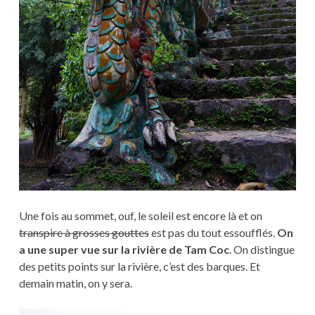
Une fois au sommet, ouf, le soleil est encore là et on
transpire à grosses gouttes
est pas du tout essoufflés.
On
a une super vue sur la rivière de Tam Coc
. On distingue
des petits points sur la rivière, c’est des barques. Et
demain matin, on y sera.