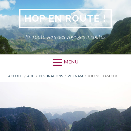
Aller
au
HOP EN ROUTE !
contenu
En route vers des voyages insolites
MENU
FIL
ACCUEIL
ASIE
DESTINATIONS
VIETNAM
JOUR 3 – TAM COC
D'ARIANE