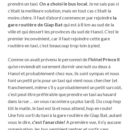
prendre un taxi.
On a choisi le bus local
. Je ne sais pas si
c’était la meilleure solution, mais en tout cas c’était la
moins chère. Il faut d’abord commencer par rejoindre
la
gare routière de
Giap Bat
qui est à 8 km au sud de la
ville et qui dessert les provinces du sud de Hanoï. C’est le
premier inconvénient, car il faut rejoindre cette gare
routière en taxi, c’est beaucoup trop loin à pied.
Comme on avait prévenu le personnel de
l’hôtel Prince II
qu’on reviendrait surement dormir une nuit ou deux à
Hanoï et probablement chez eux, ils sont sympas et nous
font un petit prix pour un taxi qui vient nous chercher (et
franchement, même s’il y a probablement un petit surcoût,
c’est peut être préférable que prendre un taxi au hasard
dans la rue … on vous racontera ça plus tard). Du coup hop
tôt le matin, le taxi est là et nous attend, hop en route!
Une fois sorti du taxi à la gare routière de Giap Bat, autant
vous le dire,
c’est l’anarchie!
A première vue, il n’y aucune
organisation, les bus semblent rentrer et sortir sans