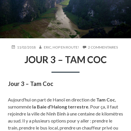
PUBLIÉ
AUTEUR
SUR
11/02/2018
ERIC, HOP EN ROUTE!
2 COMMENTAIRES
LE
JOUR
JOUR 3 – TAM COC
3
–
TAM
COC
Jour 3 – Tam Coc
Aujourd’hui on part de Hanoï en direction de
Tam Coc
,
surnommée
la Baie d’Halong terrestre
. Pour ça, il faut
rejoindre la ville de Ninh Binh à une centaine de kilomètres
au sud. Il y a plusieurs options pour y aller : prendre le
train, prendre le bus local, prendre un chauffeur privé ou