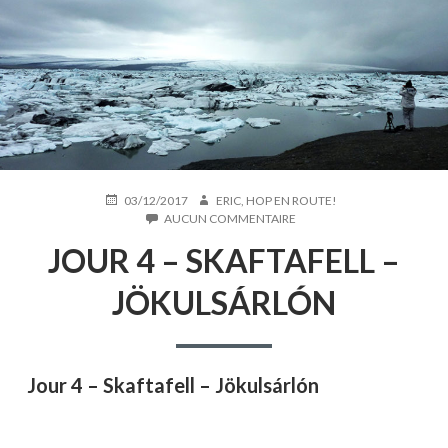
PUBLIÉ
AUTEUR
03/12/2017
ERIC, HOP EN ROUTE!
LE
SUR
AUCUN COMMENTAIRE
JOUR
JOUR 4 – SKAFTAFELL –
4
–
SKAFTAFELL
JÖKULSÁRLÓN
–
JÖKULSÁRLÓN
Jour 4 –
Skaftafell
– Jökulsárlón