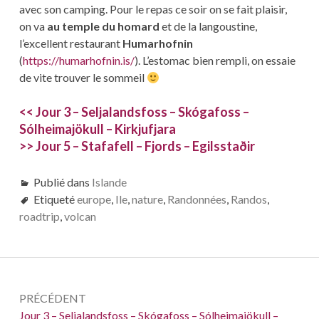
avec son camping. Pour le repas ce soir on se fait plaisir,
on va
au temple du homard
et de la langoustine,
l’excellent restaurant
Humarhofnin
(
https://humarhofnin.is/
). L’estomac bien rempli, on essaie
de vite trouver le sommeil
<< Jour 3 – Seljalandsfoss – Skógafoss –
Sólheimajökull – Kirkjufjara
>> Jour 5 – Stafafell – Fjords – Egilsstaðir
Publié dans
Islande
Etiqueté
europe
,
Ile
,
nature
,
Randonnées
,
Randos
,
roadtrip
,
volcan
Navigation
PRÉCÉDENT
de
Précédent :
Jour 3 – Seljalandsfoss – Skógafoss – Sólheimajökull –