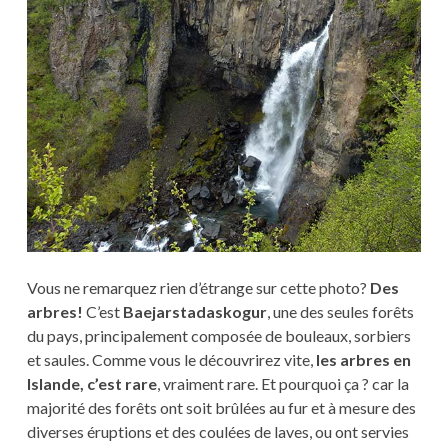
Vous ne remarquez rien d’étrange sur cette photo?
Des
arbres!
C’est
Baejarstadaskogur
, une des seules forêts
du pays, principalement composée de bouleaux, sorbiers
et saules. Comme vous le découvrirez vite,
les arbres en
Islande, c’est rare
, vraiment rare. Et pourquoi ça ? car la
majorité des forêts ont soit brûlées au fur et à mesure des
diverses éruptions et des coulées de laves, ou ont servies