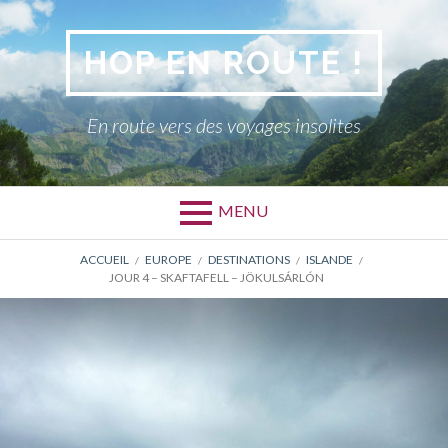
Aller
au
HOP EN ROUTE !
contenu
En route vers des voyages insolites
MENU
FIL
ACCUEIL
EUROPE
DESTINATIONS
ISLANDE
JOUR 4 – SKAFTAFELL – JÖKULSÁRLÓN
D'ARIANE