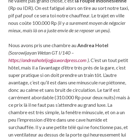
ne valent pas grand chose, c’est
la roupie indonésienne
(Rp ou IDR). On est fatigué alors on tire au sort notre taxi,
pif paf pouf ce sera toi notre chauffeur. Le trajet en ville
nous coûte 100.000 Rp
(il y a surement moyen de négocier
mieux, mais là on a juste envie de se reposer un peu)
.
Nous avons pris une chambre au
Andrea Hotel
(Sosrowijayan Wetan GT I/140 –
https://andreahoteljogja.wordpress.com
)
. C’est un tout petit
hôtel, mais il a l’avantage d’être très près de la gare, c’est
super pratique si on doit prendre un train tôt. L’autre
avantage, c’est qu’il est dans une minuscule rue piétonne,
donc au calme et sans bruit de circulation. Le tarif est
carrément abordable (310.000 Rp pour deux nuits) mais à
ce prix là il ne faut pas s’attendre au grand luxe. La
chambre est très simple, la fenêtre minuscule, et on a un
peu l’impression d’être dans une cave humide et
surchauffée. Il y a une petite télé qui ne fonctionne pas, et
un ventilateur au dessus de la porte qui heureusement lui