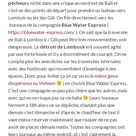
pêcheurs
niché dans une crique au nord est de Bali et
c’est un des points de départ pour prendre un bateau vers
Lombok ou les iles Gili. On file directement vers les
bureaux de la compagnie
Blue Water Express
(
https://bluewater-express.com/
). On sait que la traversée
de Bali à Lombock / Gili peut être très mouvementée, voir
dangereuse. Le
détroit de Lombock
est souvent agité
par une forte houle et il y a énormément de courant. On ne
compte plus les anecdotes sur les traversées infernales
avec des fastboats qui ressemblent d’avantage à des
épaves. Donc pour éviter ça
(et car on eu
le même genre
d’expérience au Vietnam
)
on choisit Blue Water Express.
C’est une compagnie un peu plus chère que les autres, mais
avec qui on ne risque pas sa vie haha
Leurs bureaux
ferment à 18h alors on se dépêche, d’autant plus que
demain c’est dimanche et d’après le chauffeur de taxi il
vaut mieux réserver maintenant que risquer de ne pas
avoir de places demain matin. Toutes les compagnies ont
leurs bureaux au même endroit, et c’est clairement la