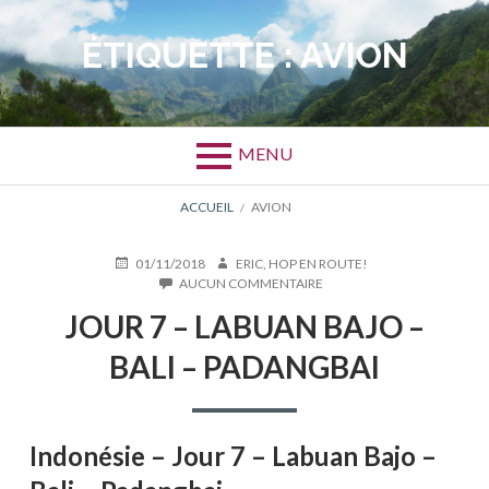
Aller
au
ÉTIQUETTE :
AVION
contenu
MENU
FIL
ACCUEIL
AVION
D'ARIANE
PUBLIÉ
AUTEUR
01/11/2018
ERIC, HOP EN ROUTE!
LE
SUR
AUCUN COMMENTAIRE
JOUR
JOUR 7 – LABUAN BAJO –
7
–
BALI – PADANGBAI
LABUAN
BAJO
–
BALI
–
Indonésie – Jour 7 – Labuan Bajo –
PADANGBAI