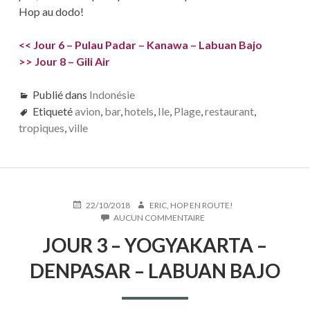
Hop au dodo!
<< Jour 6 – Pulau Padar – Kanawa – Labuan Bajo
>> Jour 8 – Gili Air
Publié dans
Indonésie
Etiqueté
avion
,
bar
,
hotels
,
Ile
,
Plage
,
restaurant
,
tropiques
,
ville
PUBLIÉ
AUTEUR
22/10/2018
ERIC, HOP EN ROUTE!
LE
SUR
AUCUN COMMENTAIRE
JOUR
JOUR 3 – YOGYAKARTA –
3
–
DENPASAR – LABUAN BAJO
YOGYAKARTA
–
DENPASAR
–