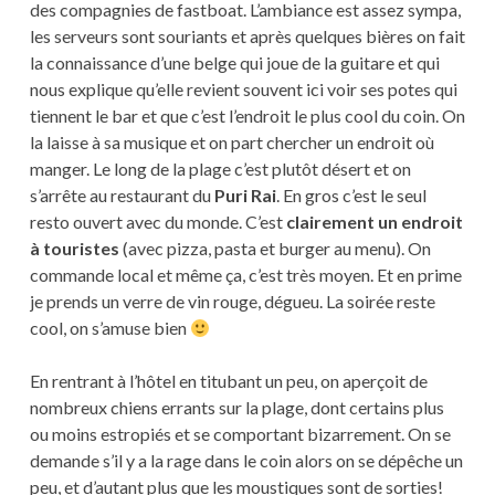
des compagnies de fastboat. L’ambiance est assez sympa,
les serveurs sont souriants et après quelques bières on fait
la connaissance d’une belge qui joue de la guitare et qui
nous explique qu’elle revient souvent ici voir ses potes qui
tiennent le bar et que c’est l’endroit le plus cool du coin. On
la laisse à sa musique et on part chercher un endroit où
manger. Le long de la plage c’est plutôt désert et on
s’arrête au restaurant du
Puri Rai
. En gros c’est le seul
resto ouvert avec du monde. C’est
clairement un endroit
à touristes
(avec pizza, pasta et burger au menu). On
commande local et même ça, c’est très moyen. Et en prime
je prends un verre de vin rouge, dégueu. La soirée reste
cool, on s’amuse bien
En rentrant à l’hôtel en titubant un peu, on aperçoit de
nombreux chiens errants sur la plage, dont certains plus
ou moins estropiés et se comportant bizarrement. On se
demande s’il y a la rage dans le coin alors on se dépêche un
peu, et d’autant plus que les moustiques sont de sorties!