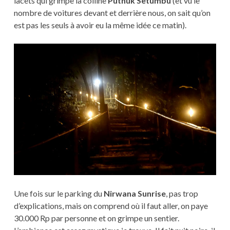
lacets qui grimpe la colline
Puthuk Setumbu
(et vu le
nombre de voitures devant et derrière nous, on sait qu’on
est pas les seuls à avoir eu la même idée ce matin).
Une fois sur le parking du
Nirwana Sunrise
, pas trop
d’explications, mais on comprend où il faut aller, on paye
30.000 Rp par personne et on grimpe un sentier.