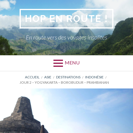
Aller
au
HOP EN ROUTE !
contenu
En route vers des voyages insolites
MENU
FIL
ACCUEIL
ASIE
DESTINATIONS
INDONÉSIE
JOUR 2 – YOGYAKARTA – BOROBUDUR – PRAMBANAN
D'ARIANE