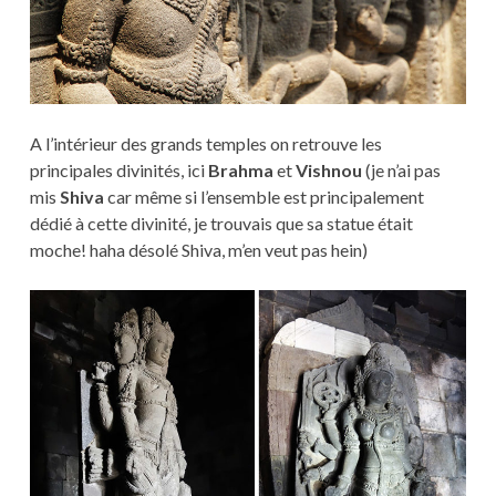
A l’intérieur des grands temples on retrouve les
principales divinités, ici
Brahma
et
Vishnou
(je n’ai pas
mis
Shiva
car même si l’ensemble est principalement
dédié à cette divinité, je trouvais que sa statue était
moche! haha désolé Shiva, m’en veut pas hein)