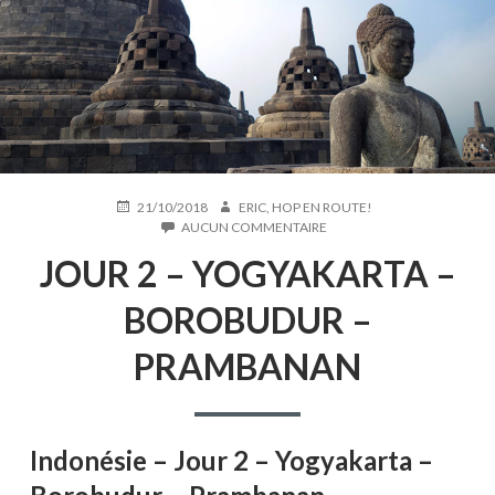
PUBLIÉ
AUTEUR
21/10/2018
ERIC, HOP EN ROUTE!
LE
SUR
AUCUN COMMENTAIRE
JOUR
JOUR 2 – YOGYAKARTA –
2
–
YOGYAKARTA
BOROBUDUR –
–
BOROBUDUR
PRAMBANAN
–
PRAMBANAN
Indonésie – Jour 2 – Yogyakarta –