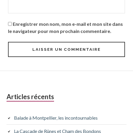
Enregistrer mon nom, mon e-mail et mon site dans
le navigateur pour mon prochain commentaire.
Colonne
Articles récents
latérale
subsidiaire
Balade à Montpellier, les incontournables
La Cascade de Rûnes et Cham des Bondons