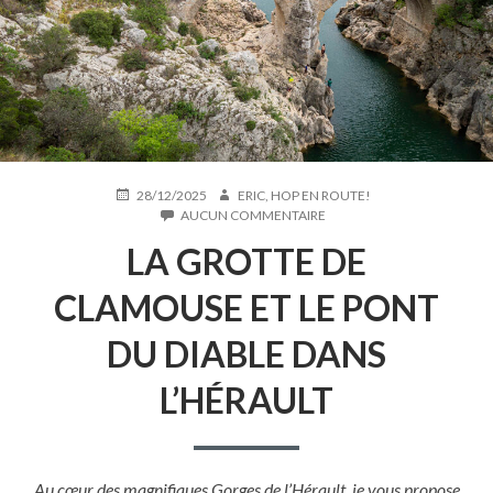
PUBLIÉ
AUTEUR
28/12/2025
ERIC, HOP EN ROUTE!
LE
SUR
AUCUN COMMENTAIRE
LA
LA GROTTE DE
GROTTE
DE
CLAMOUSE
CLAMOUSE ET LE PONT
ET
LE
DU DIABLE DANS
PONT
DU
L’HÉRAULT
DIABLE
DANS
L’HÉRAULT
Au cœur des magnifiques Gorges de l’Hérault, je vous propose