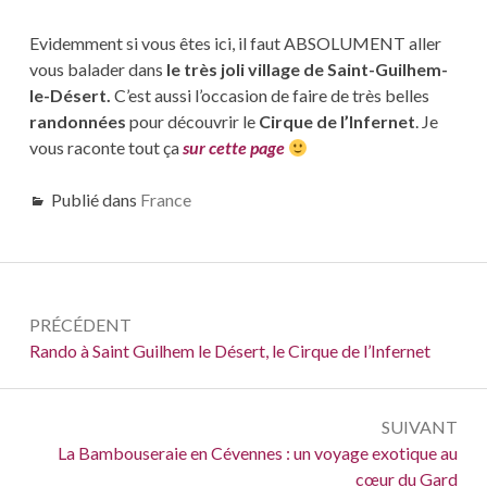
Evidemment si vous êtes ici, il faut ABSOLUMENT aller
vous balader dans
le très joli village de Saint-Guilhem-
le-Désert.
C’est aussi l’occasion de faire de très belles
randonnées
pour découvrir le
Cirque de l’Infernet
. Je
vous raconte tout ça
sur cette page
Publié dans
France
Navigation
PRÉCÉDENT
de
Précédent :
Rando à Saint Guilhem le Désert, le Cirque de l’Infernet
l’article
SUIVANT
Suivant :
La Bambouseraie en Cévennes : un voyage exotique au
cœur du Gard