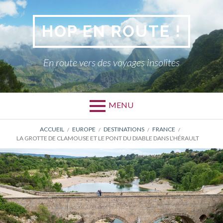
Aller
au
HOP EN ROUTE !
contenu
En route vers des voyages insolites
MENU
FIL
ACCUEIL
EUROPE
DESTINATIONS
FRANCE
LA GROTTE DE CLAMOUSE ET LE PONT DU DIABLE DANS L’HÉRAULT
D'ARIANE