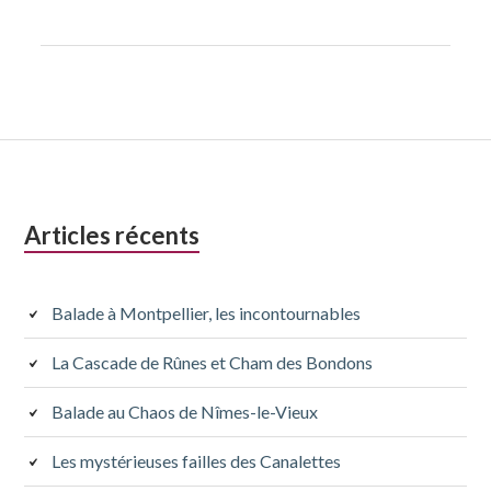
Colonne
Articles récents
latérale
subsidiaire
Balade à Montpellier, les incontournables
La Cascade de Rûnes et Cham des Bondons
Balade au Chaos de Nîmes-le-Vieux
Les mystérieuses failles des Canalettes