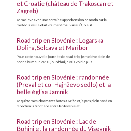
et Croatie (château de Trakoscan et
Zagreb)
Je me lève avec une certaine appréhension ce matin car la
météo la veille était vraiment mauvaise. Ô joie, il
Road trip en Slovénie : Logarska
Dolina, Solcava et Maribor
Pour cette nouvelle journée de road-trip, je me lève plein de
bonne humeur, car aujourd'hui je vais voir le plus
Road trip en Slovénie : randonnée
(Preval et col Hajnževo sedlo) et la
belle église Jamnik
Je quitte mes charmants hôtes à Križe et je pars plein nord en
direction la frontière entre la Slovénie et
Road trip en Slovénie : Lac de
Bohinj et la randonnée du Visevnik