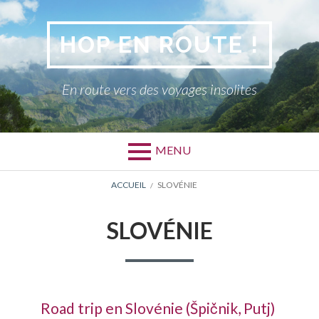
Aller
au
HOP EN ROUTE !
contenu
En route vers des voyages insolites
MENU
FIL
ACCUEIL
SLOVÉNIE
D'ARIANE
SLOVÉNIE
Road trip en Slovénie (Špičnik, Putj)