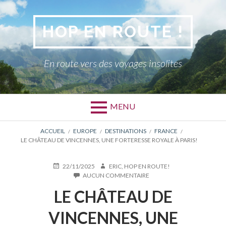
Aller
au
HOP EN ROUTE !
contenu
En route vers des voyages insolites
MENU
FIL
ACCUEIL
EUROPE
DESTINATIONS
FRANCE
LE CHÂTEAU DE VINCENNES, UNE FORTERESSE ROYALE À PARIS!
D'ARIANE
PUBLIÉ
AUTEUR
22/11/2025
ERIC, HOP EN ROUTE!
LE
SUR
AUCUN COMMENTAIRE
LE
LE CHÂTEAU DE
CHÂTEAU
DE
VINCENNES,
VINCENNES, UNE
UNE