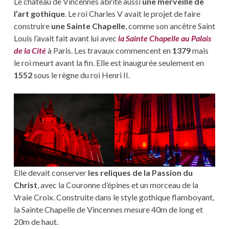
Le château de Vincennes abrite aussi
une merveille de
l’art gothique
. Le roi Charles V avait le projet de faire
construire
une Sainte Chapelle
, comme son ancêtre Saint
Louis l’avait fait avant lui avec
la Sainte Chapelle au Palais
de la Cité
à Paris. Les travaux commencent en
1379
mais
le roi meurt avant la fin. Elle est inaugurée seulement en
1552
sous le règne du roi Henri II.
Elle devait conserver
les reliques de la Passion du
Christ
, avec la Couronne d’épines et un morceau de la
Vraie Croix. Construite dans le style gothique flamboyant,
la Sainte Chapelle de Vincennes mesure 40m de long et
20m de haut.