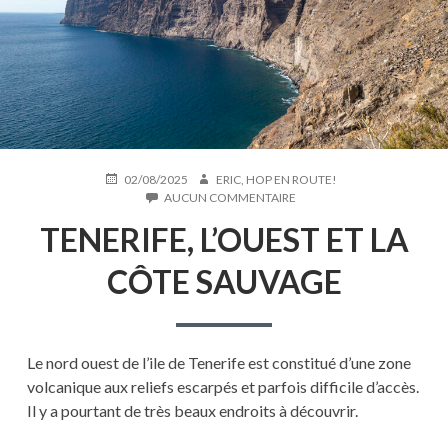
PUBLIÉ
AUTEUR
02/08/2025
ERIC, HOP EN ROUTE!
LE
SUR
AUCUN COMMENTAIRE
TENERIFE,
TENERIFE, L’OUEST ET LA
L’OUEST
ET
LA
CÔTE SAUVAGE
CÔTE
SAUVAGE
Le nord ouest de l’ile de Tenerife est constitué d’une zone
volcanique aux reliefs escarpés et parfois difficile d’accès.
Il y a pourtant de très beaux endroits à découvrir.