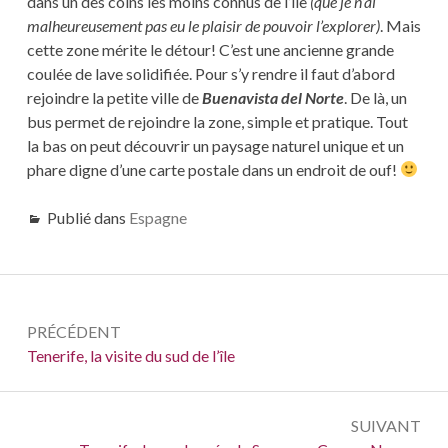
dans un des coins les moins connus de l’île
(que je n’ai
malheureusement pas eu le plaisir de pouvoir l’explorer)
. Mais
cette zone mérite le détour! C’est une ancienne grande
coulée de lave solidifiée. Pour s’y rendre il faut d’abord
rejoindre la petite ville de
Buenavista del Norte
. De là, un
bus permet de rejoindre la zone, simple et pratique. Tout
la bas on peut découvrir un paysage naturel unique et un
phare digne d’une carte postale dans un endroit de ouf!
Publié dans
Espagne
Navigation
PRÉCÉDENT
de
Précédent :
Tenerife, la visite du sud de l’île
l’article
SUIVANT