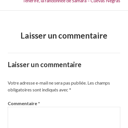
Suivant :
Tenerife, la randonnée de Samara – Cuevas Negras
Laisser un commentaire
Laisser un commentaire
Votre adresse e-mail ne sera pas publiée.
Les champs
obligatoires sont indiqués avec
*
Commentaire
*