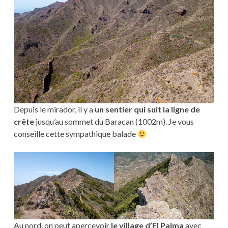
Depuis le mirador, il y a
un sentier qui suit la ligne de
crête
jusqu’au sommet du Baracan (1002m). Je vous
conseille cette sympathique balade
Au nord, on peut apercevoir
le village d’El Palma
avec