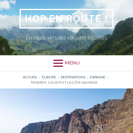
Aller
au
HOP EN ROUTE !
contenu
En route vers des voyages insolites
MENU
FIL
ACCUEIL
EUROPE
DESTINATIONS
ESPAGNE
TENERIFE, L’OUEST ET LA CÔTE SAUVAGE
D'ARIANE