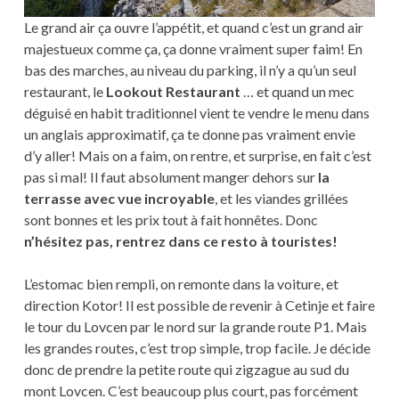
Le grand air ça ouvre l’appétit, et quand c’est un grand air
majestueux comme ça, ça donne vraiment super faim! En
bas des marches, au niveau du parking, il n’y a qu’un seul
restaurant, le
Lookout Restaurant
… et quand un mec
déguisé en habit traditionnel vient te vendre le menu dans
un anglais approximatif, ça te donne pas vraiment envie
d’y aller! Mais on a faim, on rentre, et surprise, en fait c’est
pas si mal! Il faut absolument manger dehors sur
la
terrasse avec vue incroyable
, et les viandes grillées
sont bonnes et les prix tout à fait honnêtes. Donc
n’hésitez pas, rentrez dans ce resto à touristes!
L’estomac bien rempli, on remonte dans la voiture, et
direction Kotor! Il est possible de revenir à Cetinje et faire
le tour du Lovcen par le nord sur la grande route P1. Mais
les grandes routes, c’est trop simple, trop facile. Je décide
donc de prendre la petite route qui zigzague au sud du
mont Lovcen. C’est beaucoup plus court, pas forcément