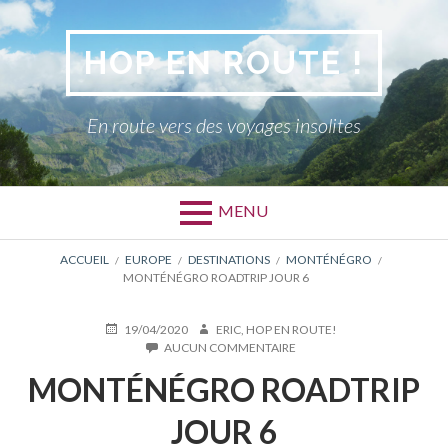
Aller
au
HOP EN ROUTE !
contenu
En route vers des voyages insolites
MENU
FIL
ACCUEIL
EUROPE
DESTINATIONS
MONTÉNÉGRO
MONTÉNÉGRO ROADTRIP JOUR 6
D'ARIANE
PUBLIÉ
AUTEUR
19/04/2020
ERIC, HOP EN ROUTE!
LE
SUR
AUCUN COMMENTAIRE
MONTÉNÉGRO
MONTÉNÉGRO ROADTRIP
ROADTRIP
JOUR
6
JOUR 6