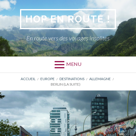
Aller
au
HOP EN ROUTE !
contenu
En route vers des voyages insolites
MENU
FIL
ACCUEIL
EUROPE
DESTINATIONS
ALLEMAGNE
BERLIN (LA SUITE)
D'ARIANE