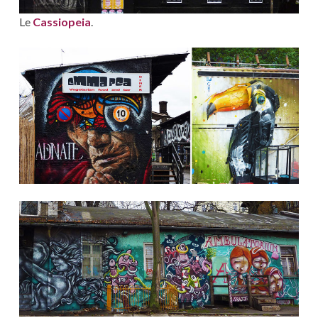
Le
Cassiopeia
.