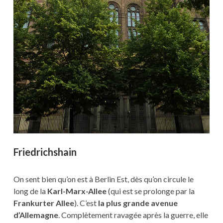
Friedrichshain
On sent bien qu’on est à Berlin Est, dès qu’on circule le
long de la
Karl-Marx-Allee
(qui est se prolonge par la
Frankurter Allee
). C’est
la plus grande avenue
d’Allemagne
. Complètement ravagée après la guerre, elle