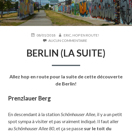
PUBLIÉ
AUTEUR
08/01/2018
ERIC, HOP EN ROUTE!
LE
SUR
AUCUN COMMENTAIRE
BERLIN
BERLIN (LA SUITE)
(LA
SUITE)
Allez hop en route pour la suite de cette découverte
de Berlin!
Prenzlauer Berg
En descendant à la station
Schönhauser Allee
, il y a un petit
spot sympa à visiter et pas vraiment indiqué. Il faut aller
au
Schönhauser Allee 80
, et ça se passe
sur le toit du