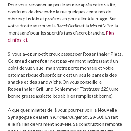
Pour vous redonner un peu le sourire après cette visite,
continuez de descendre la rue quelques centaines de
mètres plus loin et profitez en pour aller à la
plage
! Sur
votre droite se trouve la
BeachBerlin
et la
MountMitte
, la
‘montagne’ pour les sportifs fans d’accrobranche.
Plus
d’infos ici
.
Si vous avez un petit creux passez par
Rosenthaler Platz
.
Ce
grand carrefour
n’est pas vraiment intéressant d’un
point de vue visuel, mais votre porte monnaie et votre
estomac risque d’apprécier, c’est un peu
le paradis des
snacks et des sandwichs
. On vous conseille le
Rosenthaler Grill und Schlemmer
(
Torstrasse 125
)
, une
bonne grosse assiette kebab bien remplie (et bonne).
A quelques minutes de là vous pourrez voir la
Nouvelle
Synagogue de Berlin
(Oranienburger Str. 28-30
). En fait
elle n’a rien de vraiment nouvelle. Sa construction remonte
à
1866
quand les 28.000 membres de la communauté