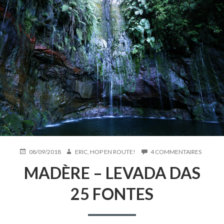
PUBLIÉ
AUTEUR
SUR
08/09/2018
ERIC, HOP EN ROUTE!
4 COMMENTAIRES
LE
MADÈR
MADÈRE – LEVADA DAS
–
LEVADA
DAS
25 FONTES
25
FONTES