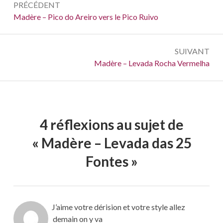
PRÉCÉDENT
de
Précédent :
Madère – Pico do Areiro vers le Pico Ruivo
l’article
SUIVANT
Suivant :
Madère – Levada Rocha Vermelha
4 réflexions au sujet de
«
Madère – Levada das 25
Fontes
»
J’aime votre dérision et votre style allez
demain on y va