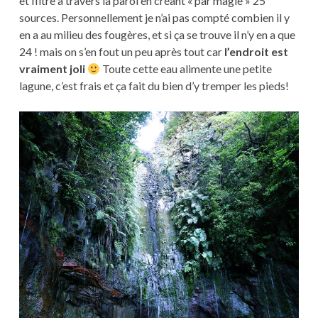
et filtre à travers la paroi en créant « par magie » 25
sources. Personnellement je n’ai pas compté combien il y
en a au milieu des fougères, et si ça se trouve il n’y en a que
24 ! mais on s’en fout un peu après tout car
l’endroit est
vraiment joli
Toute cette eau alimente une petite
lagune, c’est frais et ça fait du bien d’y tremper les pieds!