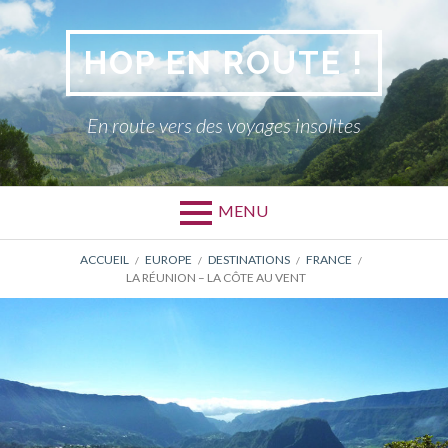
Aller
au
HOP EN ROUTE !
contenu
En route vers des voyages insolites
MENU
FIL
ACCUEIL
EUROPE
DESTINATIONS
FRANCE
LA RÉUNION – LA CÔTE AU VENT
D'ARIANE