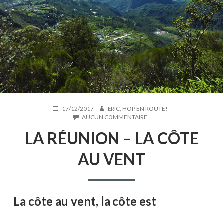
PUBLIÉ
AUTEUR
17/12/2017
ERIC, HOP EN ROUTE!
LE
SUR
AUCUN COMMENTAIRE
LA
LA RÉUNION – LA CÔTE
RÉUNION
–
LA
AU VENT
CÔTE
AU
VENT
La côte au vent, la côte est