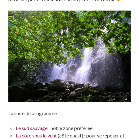
La suite du programme
Le sud sauvage
: notre zone préférée
La côte sous le vent
(côte ouest) : pour se reposer et