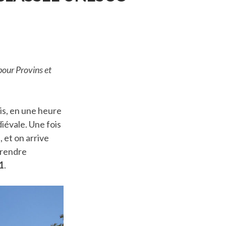
É
IÉVALE
VINS,
SSÉE
ESCO
pour Provins et
is, en une heure
iévale. Une fois
, et on arrive
pprendre
1
.