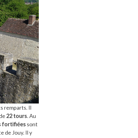
s remparts. Il
 de
22 tours
. Au
 fortifiées
sont
e de Jouy. Il y