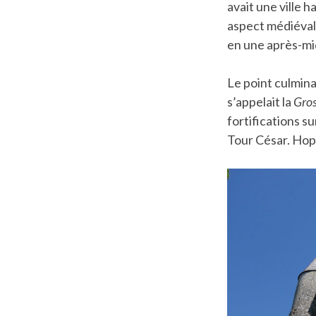
avait une ville h
aspect médiéval e
en une après-mi
Le point culminan
s’appelait la
Gros
fortifications su
Tour César. Hop 