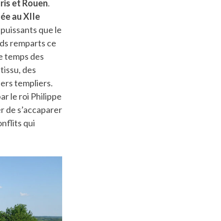
aris et Rouen
.
ée au XIIe
 puissants que le
ands remparts ce
le temps des
tissu, des
ers templiers.
r le roi Philippe
er de s’accaparer
nflits qui