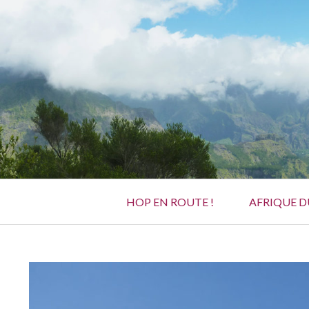
Aller
au
contenu
Menu
HOP EN ROUTE !
AFRIQUE 
principal
FIL
D'ARIANE