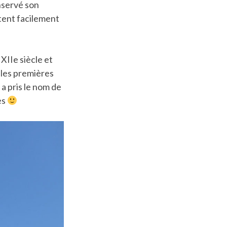
onservé son
sitent facilement
 XIIe siècle et
 les premières
 a pris le nom de
es