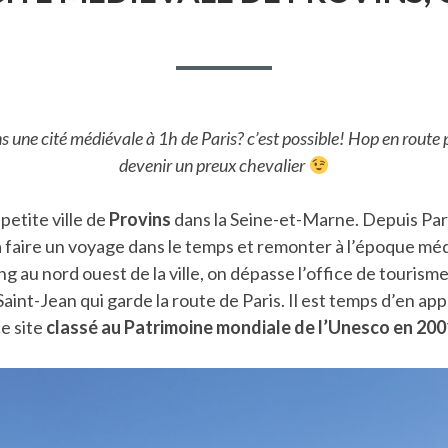
CIT
MÉD
DE
PRO
CLA
UN
s une cité médiévale à 1h de Paris? c’est possible! Hop en route 
devenir un preux chevalier
petite ville de
Provins
dans la Seine-et-Marne. Depuis Par
a faire un voyage dans le temps et remonter à l’époque méd
ng au nord ouest de la ville, on dépasse l’office de tourisme
Saint-Jean qui garde la route de Paris. Il est temps d’en a
e site
classé au Patrimoine mondiale de l’Unesco en 200