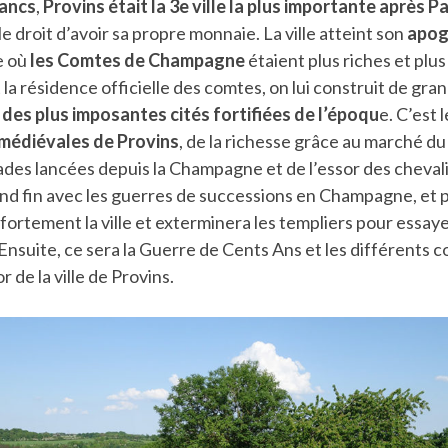
ancs
,
Provins était la 3e ville la plus importante après P
e droit d’avoir sa propre monnaie. La ville atteint son
apog
e où
les Comtes de Champagne
étaient plus riches et plus
 la résidence officielle des comtes, on lui construit de gr
 des plus imposantes cités fortifiées de l’époqu
e. C’est 
 médiévales de Provins
, de la richesse grâce au marché du 
des lancées depuis la Champagne et de l’essor des chevali
nd fin avec les guerres de successions en Champagne, et pa
a fortement la ville et exterminera les templiers pour essay
 Ensuite, ce sera la Guerre de Cents Ans et les différents co
r de la ville de Provins.