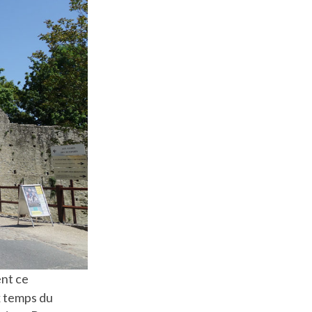
nt ce
x temps du