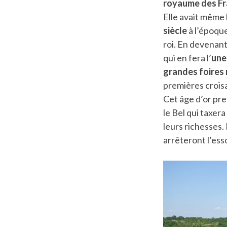
royaume des Fr
Elle avait même l
siècle
à l’époqu
roi. En devenant
qui en fera l’
une
grandes foires
premières croisa
Cet âge d’or pre
le Bel qui taxer
leurs richesses.
arrêteront l’esso