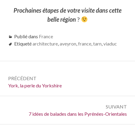
Prochaines étapes de votre visite dans cette
belle région
?
Publié dans
France
Etiqueté
architecture
,
aveyron
,
france
,
tarn
,
viaduc
Navigation
PRÉCÉDENT
de
Précédent :
York, la perle du Yorkshire
l’article
SUIVANT
Suivant :
7 idées de balades dans les Pyrénées-Orientales