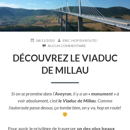
PUBLIÉ
AUTEUR
08/11/2020
ERIC, HOP EN ROUTE!
LE
SUR
AUCUN COMMENTAIRE
DÉCOUVREZ
DÉCOUVREZ LE VIADUC
LE
VIADUC
DE
DE MILLAU
MILLAU
Si on se promène dans l’
Aveyron
, il y a un
« monument »
à
voir absolument, c’est
le Viaduc de Millau
. Comme
l’autoroute passe dessus, ça tombe bien, on y va, hop en route
!
Pour avoir le privilège de traverser
un des plus beaux