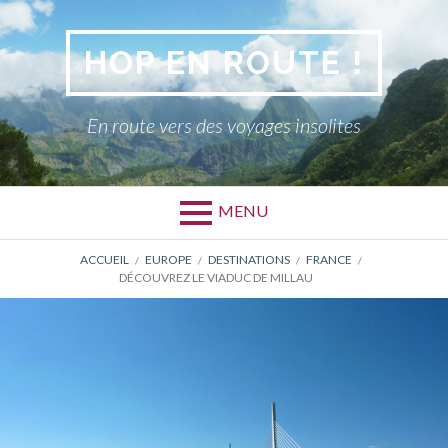
Aller
au
HOP EN ROUTE !
contenu
En route vers des voyages insolites
MENU
FIL
ACCUEIL
EUROPE
DESTINATIONS
FRANCE
DÉCOUVREZ LE VIADUC DE MILLAU
D'ARIANE