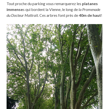
Tout proche du parking vous remarquerez les
platanes
immense
s qui bordent la Vienne, le long de
la Promenade
du Docteur Mattrait.
Ces arbres font près de
40m de haut
!