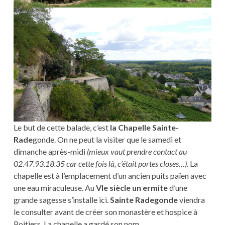
Le but de cette balade, c’est
la Chapelle Sainte-
Rade
gonde. On ne peut la visiter que le samedi et
dimanche après-midi
(mieux vaut prendre contact au
02.47.93.18.35 car cette fois là, c’était portes closes…)
. La
chapelle est à l’emplacement d’un ancien puits païen avec
une eau miraculeuse. Au
VIe siècle un ermite
d’une
grande sagesse s’installe ici.
Sainte Radegonde
viendra
le consulter avant de créer son monastère et hospice à
Poitiers. La chapelle a gardé son nom.