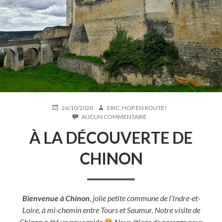
PUBLIÉ
AUTEUR
26/10/2020
ERIC, HOP EN ROUTE!
LE
SUR
AUCUN COMMENTAIRE
À
À LA DÉCOUVERTE DE
LA
DÉCOUVERTE
DE
CHINON
CHINON
Bienvenue à Chinon
, jolie petite commune de l’Indre-et-
Loire, à mi-chemin entre Tours et Saumur. Notre visite de
Chinon a été un peu rapide
Nous étions de passage pour