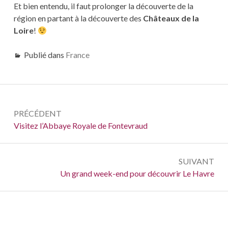
Et bien entendu, il faut prolonger la découverte de la
région en partant à la découverte des
Châteaux de la
Loire
!
Publié dans
France
Navigation
PRÉCÉDENT
de
Précédent :
Visitez l’Abbaye Royale de Fontevraud
l’article
SUIVANT
Suivant :
Un grand week-end pour découvrir Le Havre