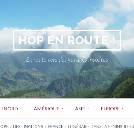
HOP EN ROUTE !
En route vers des voyages insolites
DU NORD
AMÉRIQUE
ASIE
EUROPE
ROPE
DESTINATIONS
FRANCE
ITINÉRAIRE DANS LA PÉNINSULE 