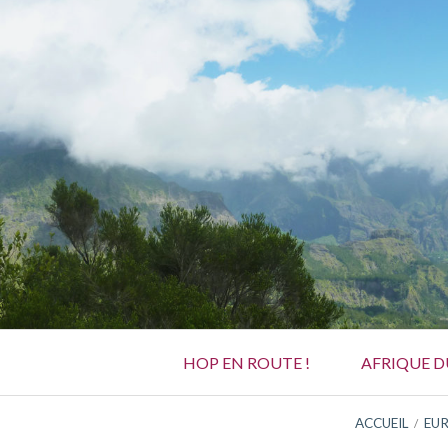
Aller
au
contenu
Menu
HOP EN ROUTE !
AFRIQUE 
principal
FIL
ACCUEIL
EU