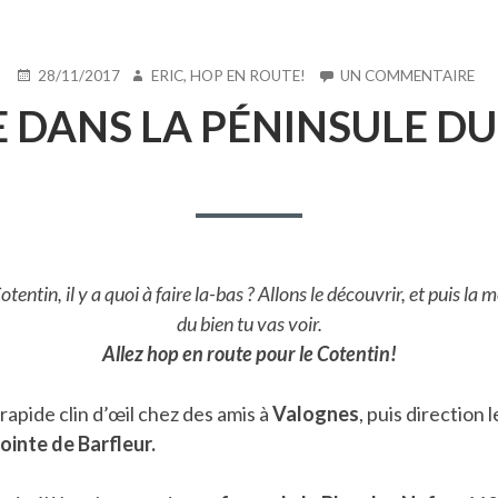
PUBLIÉ
AUTEUR
SU
28/11/2017
ERIC, HOP EN ROUTE!
UN COMMENTAIRE
LE
ITI
E DANS LA PÉNINSULE D
DA
LA
PÉ
DU
CO
tentin, il y a quoi à faire la-bas ? Allons le découvrir, et puis la m
du bien tu vas voir.
Allez hop en route pour le Cotentin!
rapide clin d’œil chez des amis à
Valognes
, puis direction 
pointe de Barfleur.