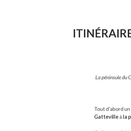
ITINÉRAIR
La péninsule du Co
Tout d’abord un 
Gatteville
à
la 