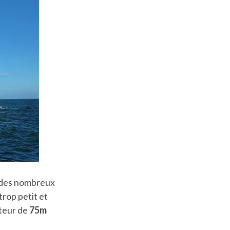
t des nombreux
trop petit et
teur de
75m