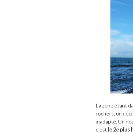
La zone étant d
rochers, on décid
inadapté. Un no
c’est
le 2e plus