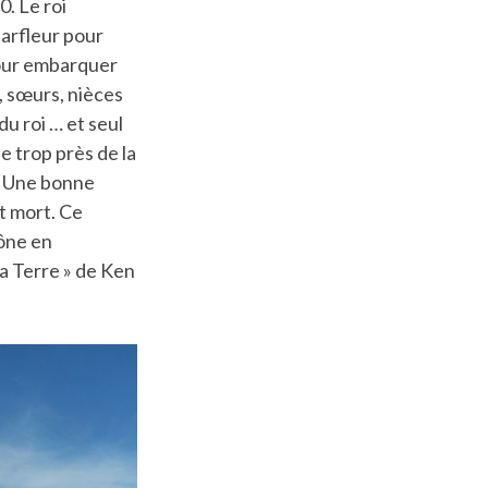
. Le roi
arfleur pour
pour embarquer
, sœurs, nièces
du roi … et seul
e trop près de la
t. Une bonne
st mort. Ce
rône en
la Terre » de Ken