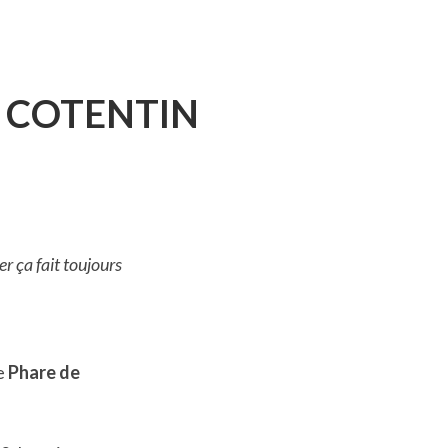
R
NÉRAIRE
U COTENTIN
NS
NINSULE
TENTIN
er ça fait toujours
le
Phare de