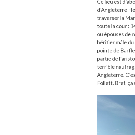
Ce lieu est d’ab
d’Angleterre He
traverser la Man
toute la cour : 
ou épouses de roi
héritier mâle du
pointe de Barfle
partie de l’arist
terrible naufrag
Angleterre. C’es
Follett. Bref, ça 