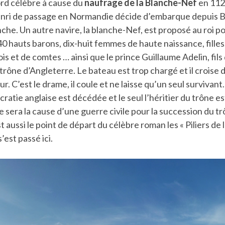
ord célèbre à cause du
naufrage de la Blanche-Nef
en 1120
nri de passage en Normandie décide d’embarque depuis B
che. Un autre navire, la blanche-Nef, est proposé au roi 
140 hauts barons, dix-huit femmes de haute naissance, filles
s et de comtes … ainsi que le prince Guillaume Adelin, fils 
 trône d’Angleterre. Le bateau est trop chargé et il croise d
ur. C’est le drame, il coule et ne laisse qu’un seul survivan
ocratie anglaise est décédée et le seul l’héritier du trône e
e sera la cause d’une guerre civile pour la succession du t
t aussi le point de départ du célèbre roman les « Piliers de 
s’est passé ici.