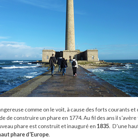
angereuse comme on le voit, à cause des forts courants e
e de construire un phare en 1774. Au fil des ans il s’avère 
uveau phare est construit et inauguré en
1835
. D’une hau
 haut phare d’Europe
.