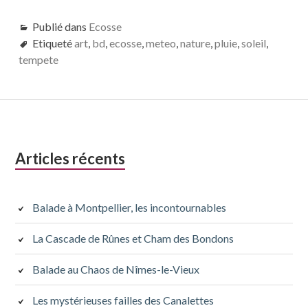
Publié dans
Ecosse
Etiqueté
art
,
bd
,
ecosse
,
meteo
,
nature
,
pluie
,
soleil
,
tempete
Colonne
Articles récents
latérale
subsidiaire
Balade à Montpellier, les incontournables
La Cascade de Rûnes et Cham des Bondons
Balade au Chaos de Nîmes-le-Vieux
Les mystérieuses failles des Canalettes