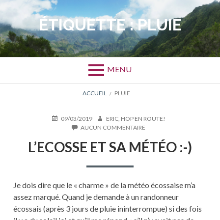
Aller
au
ÉTIQUETTE :
PLUIE
contenu
MENU
FIL
ACCUEIL
PLUIE
D'ARIANE
PUBLIÉ
AUTEUR
09/03/2019
ERIC, HOP EN ROUTE!
LE
SUR
AUCUN COMMENTAIRE
L’ECOSSE
L’ECOSSE ET SA MÉTÉO :-)
ET
SA
MÉTÉO
:-)
Je dois dire que le « charme » de la météo écossaise m’a
assez marqué. Quand je demande à un randonneur
écossais (après 3 jours de pluie ininterrompue) si des fois