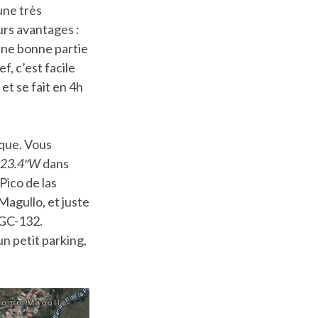
une très
eurs avantages :
. Une bonne partie
ef, c’est facile
et se fait en 4h
que. Vous
’23.4″W
dans
Pico de las
Magullo, et juste
a GC-132.
un petit parking,