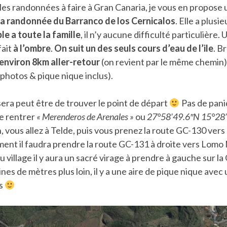
belles randonnées à faire à Gran Canaria, je vous en propose 
la randonnée du Barranco de los Cernicalos
. Elle a plusi
le a toute la famille
, il n’y aucune difficulté particulière
fait
à l’ombre
.
On suit un des seuls cours d’eau de l’ile
. Br
environ 8km aller-retour
(on revient par le même chemin) 
photos & pique nique inclus).
e sera peut être de trouver le point de départ
Pas de pani
e rentrer
« Merenderos de Arenales »
ou
27°58’49.6″N 15°28
, vous allez à Telde, puis vous prenez la route GC-130 vers 
ent il faudra prendre la route GC-131 à droite vers Lomo 
u village il y aura un sacré virage à prendre à gauche sur l
es de mètres plus loin, il y a une aire de pique nique avec 
és