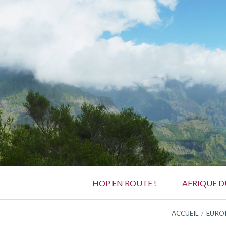
Aller
au
contenu
Menu
HOP EN ROUTE !
AFRIQUE 
principal
FIL
ACCUEIL
EURO