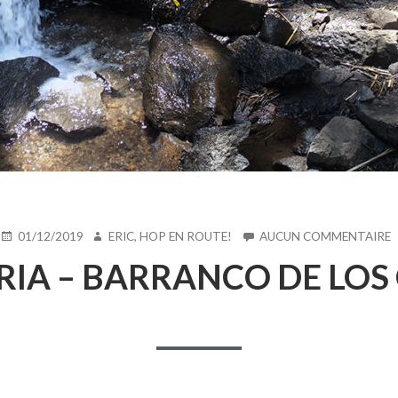
PUBLIÉ
AUTEUR
S
01/12/2019
ERIC, HOP EN ROUTE!
AUCUN COMMENTAIRE
LE
IA – BARRANCO DE LOS
C
–
D
L
C