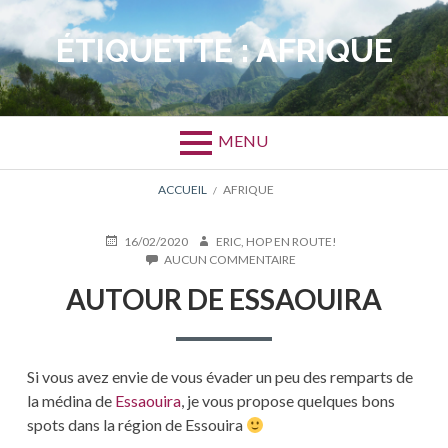
Aller
au
ÉTIQUETTE :
AFRIQUE
contenu
MENU
FIL
ACCUEIL
AFRIQUE
D'ARIANE
PUBLIÉ
AUTEUR
16/02/2020
ERIC, HOP EN ROUTE!
LE
SUR
AUCUN COMMENTAIRE
AUTOUR
AUTOUR DE ESSAOUIRA
DE
ESSAOUIRA
Si vous avez envie de vous évader un peu des remparts de
la médina de
Essaouira
, je vous propose quelques bons
spots dans la région de Essouira