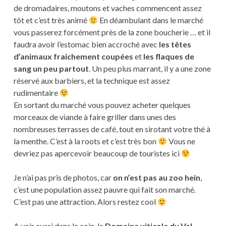
de dromadaires, moutons et vaches commencent assez
tôt et c’est très animé
En déambulant dans le marché
vous passerez forcément près de la zone boucherie … et il
faudra avoir l’estomac bien accroché avec
les têtes
d’animaux fraichement coupées
et
les flaques de
sang un peu partout
. Un peu plus marrant, il y a une zone
réservé aux barbiers, et la technique est assez
rudimentaire
En sortant du marché vous pouvez acheter quelques
morceaux de viande à faire griller dans unes des
nombreuses terrasses de café, tout en sirotant votre thé à
la menthe. C’est à la roots et c’est très bon
Vous ne
devriez pas apercevoir beaucoup de touristes ici
Je n’ai pas pris de photos, car
on n’est pas au zoo hein
,
c’est une population assez pauvre qui fait son marché.
C’est pas une attraction. Alors restez cool
A voir aussi dans le coin, le
Domaine viticole du Val