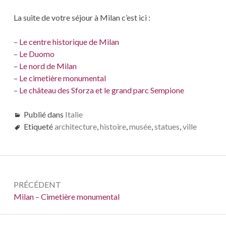
La suite de votre séjour à Milan c’est ici :
–
Le centre historique de Milan
–
Le Duomo
–
Le nord de Milan
–
Le cimetière monumental
–
Le château des Sforza et le grand parc Sempione
Publié dans
Italie
Etiqueté
architecture
,
histoire
,
musée
,
statues
,
ville
Navigation
PRÉCÉDENT
de
Précédent :
Milan – Cimetière monumental
l’article