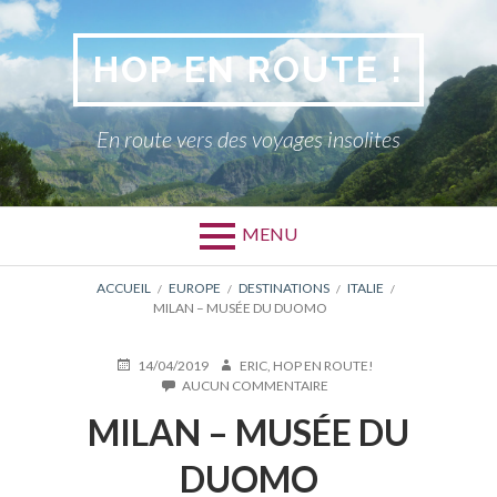
Aller
au
HOP EN ROUTE !
contenu
En route vers des voyages insolites
MENU
FIL
ACCUEIL
EUROPE
DESTINATIONS
ITALIE
MILAN – MUSÉE DU DUOMO
D'ARIANE
PUBLIÉ
AUTEUR
14/04/2019
ERIC, HOP EN ROUTE!
LE
SUR
AUCUN COMMENTAIRE
MILAN
MILAN – MUSÉE DU
–
MUSÉE
DU
DUOMO
DUOMO