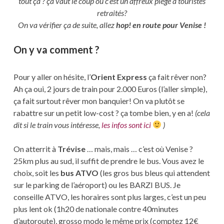
tout ça ? ça vaut le coup ou c’est un affreux piège à touristes
retraités?
On va vérifier ça de suite, allez
hop! en route pour Venise !
On y va comment ?
Pour y aller on hésite, l’
Orient Express
ça fait rêver non?
Ah ça oui, 2 jours de train pour 2.000 Euros (l’aller simple),
ça fait surtout rêver mon banquier! On va plutôt se
rabattre sur un petit low-cost ? ça tombe bien, y en a!
(cela
dit si le train vous intéresse,
les infos sont ici
)
On atterrit à
Trévise
… mais, mais … c’est où Venise ?
25km plus au sud, il suffit de prendre le bus. Vous avez le
choix, soit les
bus ATVO
(les gros bus bleus qui attendent
sur le parking de l’aéroport) ou les BARZI BUS. Je
conseille ATVO, les horaires sont plus larges, c’est un peu
plus lent ok (1h20 de nationale contre 40minutes
d’autoroute), grosso modo le même prix (comptez 12€