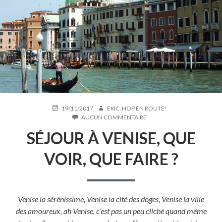
PUBLIÉ
AUTEUR
19/11/2017
ERIC, HOP EN ROUTE!
LE
SUR
AUCUN COMMENTAIRE
SÉJOUR
SÉJOUR À VENISE, QUE
À
VENISE,
QUE
VOIR, QUE FAIRE ?
VOIR,
QUE
FAIRE
?
Venise la sérénissime, Venise la cité des doges, Venise la ville
des amoureux, ah Venise, c’est pas un peu cliché quand même