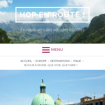
Aller
au
HOP EN ROUTE !
contenu
En route vers des voyages insolites
MENU
FIL
ACCUEIL
EUROPE
DESTINATIONS
ITALIE
SÉJOUR À VENISE, QUE VOIR, QUE FAIRE ?
D'ARIANE