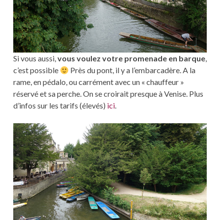
Si vous aussi,
vous voulez votre promenade en barque
,
c’est possible
Près du pont, il y a l’embarcadère. A la
rame, en pédalo, ou carrément avec un « chauffeur »
réservé et sa perche. On se croirait presque à Venise. Plus
d’infos sur les tarifs (élevés)
ici
.