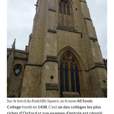
Sur le bord du
Radcliffe Square
, se trouve
All Souls
College
fondé en
1438
. C’est
un des collèges les plus
riches d’Oxford
et
son examen d’entrée est réputé