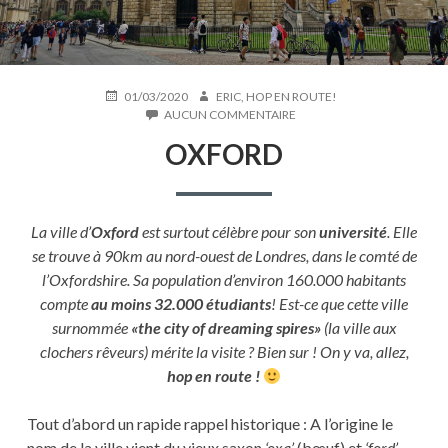
PUBLIÉ
AUTEUR
01/03/2020
ERIC, HOP EN ROUTE!
LE
SUR
AUCUN COMMENTAIRE
OXFORD
OXFORD
La ville d’
Oxford
est surtout célèbre pour son
université
. Elle
se trouve à 90km au nord-ouest de Londres, dans le comté de
l’Oxfordshire. Sa population d’environ 160.000 habitants
compte
au moins 32.000 étudiants
! Est-ce que cette ville
surnommée
«the city of dreaming spires»
(la ville aux
clochers rêveurs) mérite la visite ? Bien sur ! On y va, allez,
hop en route !
Tout d’abord un rapide rappel historique : A l’origine le
nom de la ville vient du vieux saxon
‘oxa’
(bœuf) et
‘ford’