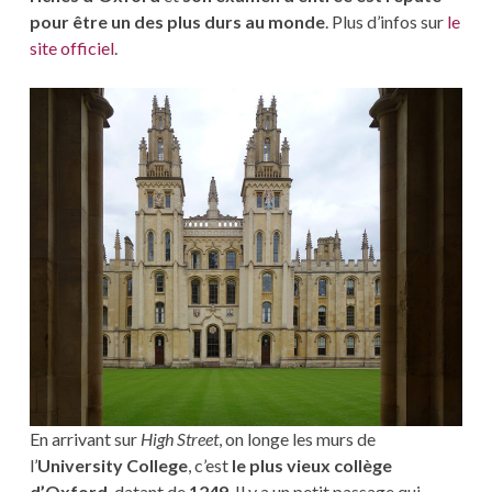
pour être un des plus durs au monde
. Plus d’infos sur
le
site officiel
.
En arrivant sur
High Street
, on longe les murs de
l’
University College
, c’est
le plus vieux collège
d’Oxford
, datant de
1249
. Il y a un petit passage qui