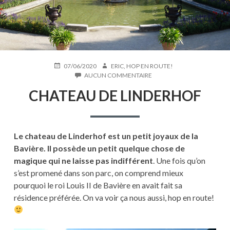
PUBLIÉ
AUTEUR
07/06/2020
ERIC, HOP EN ROUTE!
LE
SUR
AUCUN COMMENTAIRE
CHATEAU
CHATEAU DE LINDERHOF
DE
LINDERHOF
Le chateau de Linderhof est un petit joyaux de la
Bavière. Il possède un petit quelque chose de
magique qui ne laisse pas indifférent
. Une fois qu’on
s’est promené dans son parc, on comprend mieux
pourquoi le roi Louis II de Bavière en avait fait sa
résidence préférée. On va voir ça nous aussi, hop en route!