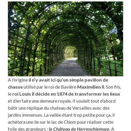
A l’origine
il n’y avait ici qu’un simple pavillon de
chasse
utilisé par le roi de Bavière
Maximilien II
. Son fils,
le
roi Louis II décide en 1874 de transformer les lieux
et d’en faire une demeure royale. Il voulait tout d’abord
bâtir une réplique du chateau de Versailles avec des
jardins immenses. La vallée étant trop petite pour ça, il
achètera une ile sur le lac de
Chiem
pour réaliser cette
folie des grandeurs :
le Château de Herrenchiemsee
. A