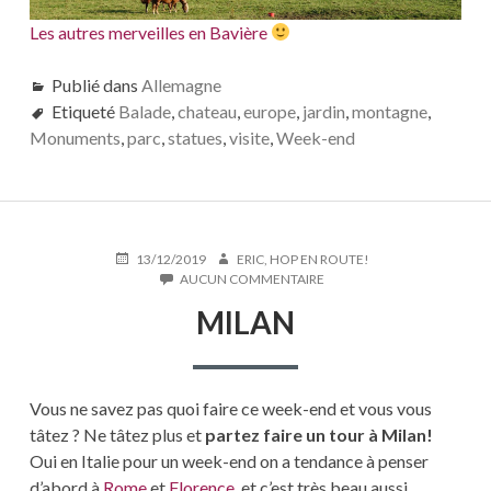
Les autres merveilles en Bavière
Publié dans
Allemagne
Etiqueté
Balade
,
chateau
,
europe
,
jardin
,
montagne
,
Monuments
,
parc
,
statues
,
visite
,
Week-end
PUBLIÉ
AUTEUR
13/12/2019
ERIC, HOP EN ROUTE!
LE
SUR
AUCUN COMMENTAIRE
MILAN
MILAN
Vous ne savez pas quoi faire ce week-end et vous vous
tâtez ? Ne tâtez plus et
partez faire un tour à Milan!
Oui en Italie pour un week-end on a tendance à penser
d’abord à
Rome
et
Florence
, et c’est très beau aussi.