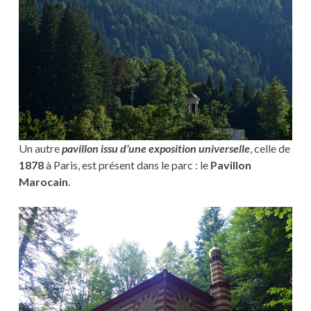
Un autre
pavillon issu d’une exposition universelle
, celle de
1878
à Paris, est présent dans le parc : le
Pavillon
Marocain
.