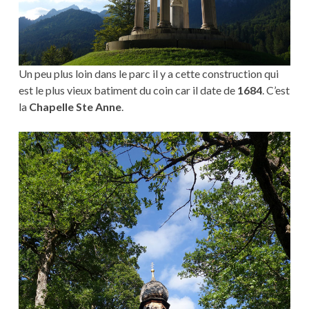
Un peu plus loin dans le parc il y a cette construction qui
est le plus vieux batiment du coin car il date de
1684
. C’est
la
Chapelle Ste Anne
.