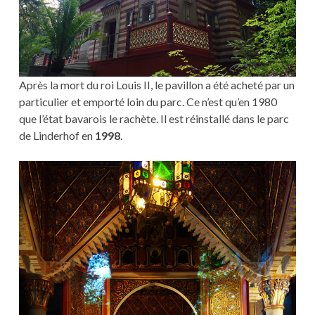
Après la mort du roi Louis II, le pavillon a été acheté par un
particulier et emporté loin du parc. Ce n’est qu’en 1980
que l’état bavarois le rachète. Il est réinstallé dans le parc
de Linderhof en
1998
.