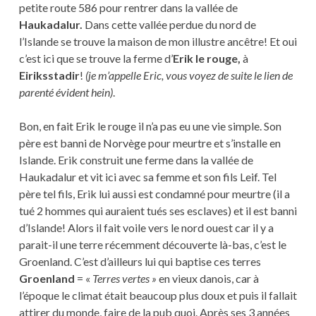
petite route 586 pour rentrer dans la vallée de
Haukadalur.
Dans cette vallée perdue du nord de
l’Islande se trouve la maison de mon illustre ancêtre! Et oui
c’est ici que se trouve la ferme d’
Erik le rouge,
à
Eiriksstadir
!
(je m’appelle Eric, vous voyez de suite le lien de
parenté évident hein)
.
Bon, en fait Erik le rouge il n’a pas eu une vie simple. Son
père est banni de Norvège pour meurtre et s’installe en
Islande. Erik construit une ferme dans la vallée de
Haukadalur et vit ici avec sa femme et son fils Leif. Tel
père tel fils, Erik lui aussi est condamné pour meurtre (il a
tué 2 hommes qui auraient tués ses esclaves) et il est banni
d’Islande! Alors il fait voile vers le nord ouest car il y a
parait-il une terre récemment découverte là-bas, c’est le
Groenland. C’est d’ailleurs lui qui baptise ces terres
Groenland
= «
Terres vertes »
en vieux danois, car à
l’époque le climat était beaucoup plus doux et puis il fallait
attirer du monde, faire de la pub quoi. Après ses 3 années