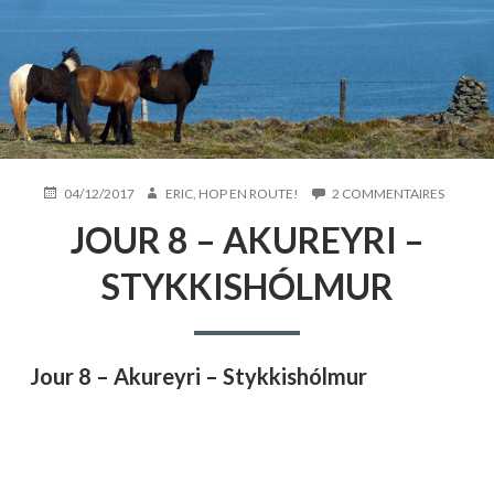
PUBLIÉ
AUTEUR
SUR
04/12/2017
ERIC, HOP EN ROUTE!
2 COMMENTAIRES
LE
JOUR
JOUR 8 – AKUREYRI –
8
–
AKUREY
STYKKISHÓLMUR
–
STYKKI
Jour 8 –
Akureyri –
Stykkishólmur