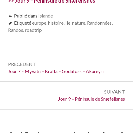
>> Jour 9 – Péninsule de Snæfellsnes
Publié dans
Islande
Etiqueté
europe
,
histoire
,
Ile
,
nature
,
Randonnées
,
Randos
,
roadtrip
Navigation
PRÉCÉDENT
de
Précédent :
Jour 7 – Myvatn – Krafla – Godafoss – Akureyri
l’article
SUIVANT
Suivant :
Jour 9 – Péninsule de Snæfellsnes