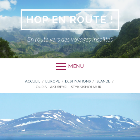
Aller
au
HOP EN ROUTE !
contenu
En route vers des voyages insolites
MENU
FIL
ACCUEIL
EUROPE
DESTINATIONS
ISLANDE
JOUR 8 – AKUREYRI – STYKKISHÓLMUR
D'ARIANE