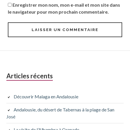
Enregistrer mon nom, mon e-mail et mon site dans
le navigateur pour mon prochain commentaire.
Colonne
Articles récents
latérale
subsidiaire
Découvrir Malaga en Andalousie
Andalousie, du désert de Tabernas à la plage de San
José
La visite de l’Alhambra à Grenade