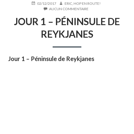
PUBLIÉ
AUTEUR
02/12/2017
ERIC, HOP EN ROUTE!
LE
SUR
AUCUN COMMENTAIRE
JOUR
JOUR 1 – PÉNINSULE DE
1
–
PÉNINSULE
REYKJANES
DE
REYKJANES
Jour 1 – Péninsule de Reykjanes