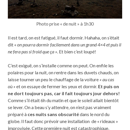
Photo prise « de nuit » à 1h30
Il est tard, on est fatigué, il faut dormir. Hahaha, on s’était
dit «
on pourra dormir facilement dans un grand 4×4 et puis il
ne fera pas si froid que ça »
. Et bien c’est loupé!
C’est exiguë, on s’installe comme on peut. On enfile les
polaires pour la nuit, on rentre dans les duvets chauds, on
laisse tourner un peu le chauffage de la voiture
« au cas
où »
et on essaye de fermer les yeux et dormir.
Et puis on
ne dort toujours pas, car il fait toujours jour dehors!
Comme s’il était 6h du matin et que le soleil allait bientôt
se lever. On a beau s’y attendre, on n’est pas vraiment
préparé à
ces nuits sans obscurité
dans le nord du
globe. Il faut donc prévoir une installation de « rideaux »
improvisée. Cette première nuit est catastrophique,