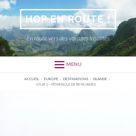
Aller
au
HOP EN ROUTE !
contenu
En route vers des voyages insolites
MENU
FIL
ACCUEIL
EUROPE
DESTINATIONS
ISLANDE
JOUR 1 – PÉNINSULE DE REYKJANES
D'ARIANE