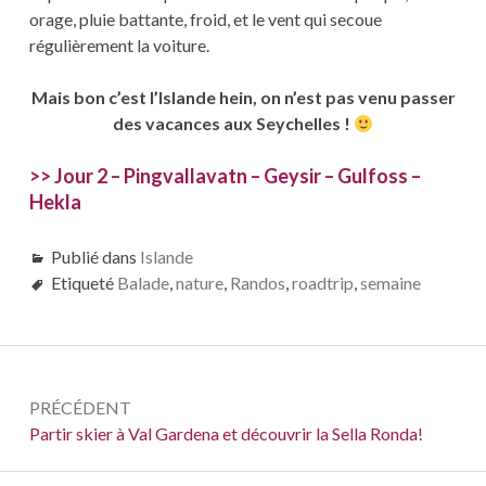
orage, pluie battante, froid, et le vent qui secoue
régulièrement la voiture.
Mais bon c’est l’Islande hein, on n’est pas venu passer
des vacances aux Seychelles !
>> Jour 2 – Pingvallavatn – Geysir – Gulfoss –
Hekla
Publié dans
Islande
Etiqueté
Balade
,
nature
,
Randos
,
roadtrip
,
semaine
Navigation
PRÉCÉDENT
de
Précédent :
Partir skier à Val Gardena et découvrir la Sella Ronda!
l’article