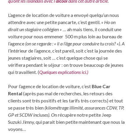
qu’ont les islandais avec l’
alcool
dans cet autre article
.
L’agence de location de voiture a envoyé quelqu’un nous
attendre avec une petite pancarte, c’est gentil.
« Ho on
dirait un stagiaire collégien »
… ah mais tiens, il conduit une
voiture pour nous emmener 500 m plus loin au bureau de
l’agence
(on se regarde : « il a l’âge pour conduire tu crois? »). A
l’intérieur de l’agence, c’est pareil, soit c’est la journée des
jeunes stagiaires, soit … c’est quelque chose qui se
vérifiera pendant le séjour : on trouve beaucoup de jeunes
qui travaillent. (
Quelques explications ici.)
Pour l’agence de location de voiture, c’est
Blue Car
Rental
(après pas mal de recherches, les retours des
clients sont très positifs et les tarifs très corrects) et tout
se passe très bien
(kilométrage illimité, assurances CDW, TP,
GP et SCDW incluses). O
n récupère notre petite Jeep
Suzuki Jimny, qui parait bien petite maintenant que nous la
voyons…