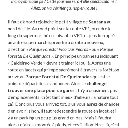
incroyable que ça ? Cette journée sera-t’elle spectaculaire ?
Allez, on va vérifier ça, hop en route !
Il faut d’abord rejoindre le petit village de
Santana
au
nord de l’ile. Au rond point sur la route VE1, prendre le
long du supermarché en suivant la VR1, et plus loin après
un autre supermarché, prendre à droite à nouveau,
direction
« Parque Forestal Pico Das Pedras » ou « Parque
Forestal De Queimadas ».
En principe un panneau indiquant
« Caldeirao Verde » devrait trainer ici ou là. Après une
route en lacets qui grimpe sacrément à travers la forêt, on
arrive au
Parque Forestal De Queimadas
qui est le
point de départ de la randonnée. Alors le
challenge :
trouver une place pour se garer
. Il n’y a quasiment pas
d’emplacements ici (et tant mieux d’ailleurs, la nature tout
ça). Donc plus vous arrivez tôt, plus vous aurez de chances
d’en avoir! sinon, il faut redescendre la route en lacet, et il
y a un parking un peu plus grand en bas. Mais il faudra
alors refaire la montée à pieds, et ces 2 kilomètres là, c’est