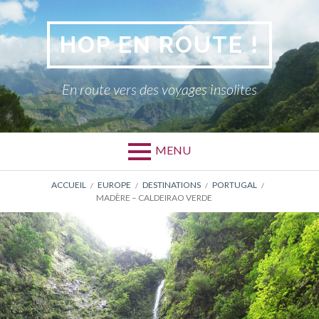
Aller
au
HOP EN ROUTE !
contenu
En route vers des voyages insolites
MENU
FIL
ACCUEIL
EUROPE
DESTINATIONS
PORTUGAL
MADÈRE – CALDEIRAO VERDE
D'ARIANE