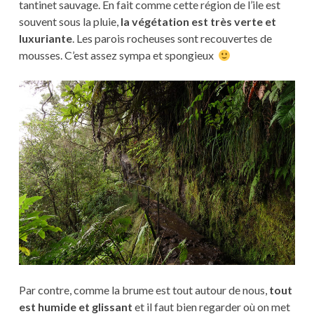
tantinet sauvage. En fait comme cette région de l’ile est
souvent sous la pluie,
la végétation est très verte et
luxuriante
. Les parois rocheuses sont recouvertes de
mousses. C’est assez sympa et spongieux
Par contre, comme la brume est tout autour de nous,
tout
est humide et glissant
et il faut bien regarder où on met