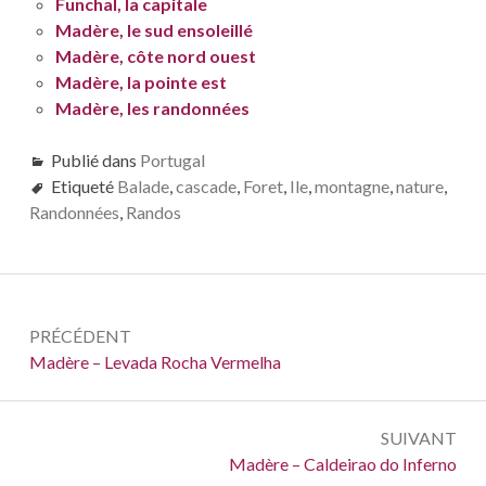
Funchal, la capitale
Madère, le sud ensoleillé
Madère, côte nord ouest
Madère, la pointe est
Madère, les randonnées
Publié dans
Portugal
Etiqueté
Balade
,
cascade
,
Foret
,
Ile
,
montagne
,
nature
,
Randonnées
,
Randos
Navigation
PRÉCÉDENT
de
Précédent :
Madère – Levada Rocha Vermelha
l’article
SUIVANT
Suivant :
Madère – Caldeirao do Inferno