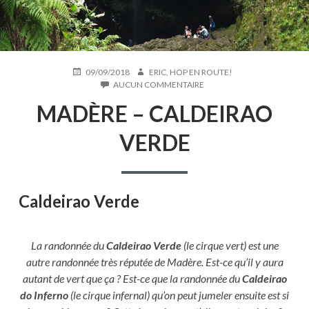
PUBLIÉ
AUTEUR
09/09/2018
ERIC, HOP EN ROUTE!
LE
SUR
AUCUN COMMENTAIRE
MADÈRE
MADÈRE – CALDEIRAO
–
CALDEIRAO
VERDE
VERDE
Caldeirao Verde
La randonnée du
Caldeirao Verde
(le cirque vert) est une
autre randonnée très réputée de Madère. Est-ce qu’il y aura
autant de vert que ça ? Est-ce que la randonnée du
Caldeirao
do Inferno
(le cirque infernal) qu’on peut jumeler ensuite est si