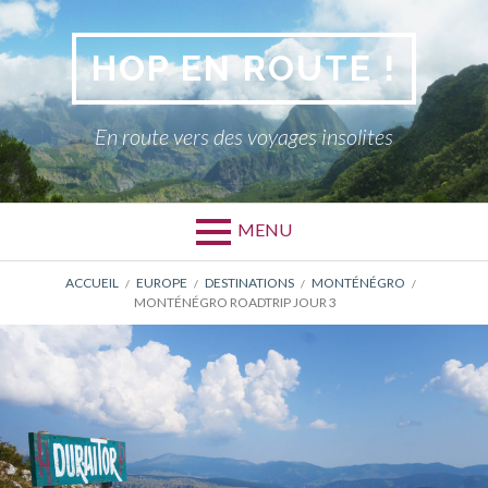
Aller
au
HOP EN ROUTE !
contenu
En route vers des voyages insolites
MENU
FIL
ACCUEIL
EUROPE
DESTINATIONS
MONTÉNÉGRO
MONTÉNÉGRO ROADTRIP JOUR 3
D'ARIANE