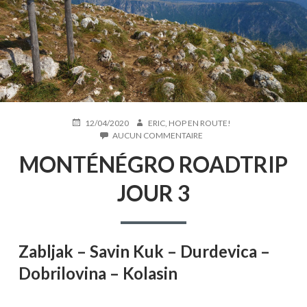
PUBLIÉ
AUTEUR
12/04/2020
ERIC, HOP EN ROUTE!
LE
SUR
AUCUN COMMENTAIRE
MONTÉNÉGRO
MONTÉNÉGRO ROADTRIP
ROADTRIP
JOUR
3
JOUR 3
Zabljak – Savin Kuk – Durdevica –
Dobrilovina – Kolasin