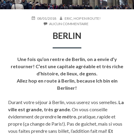
PUBLIÉ
AUTEUR
08/01/2018
ERIC, HOP EN ROUTE!
LE
SUR
AUCUN COMMENTAIRE
BERLIN
BERLIN
Une fois qu’on rentre de Berlin, on a envie d’y
retourner! C’est une capitale agréable et très riche
d’histoire, de lieux, de gens.
Allez hop en route à Berlin, because Ich bin ein
Berliner!
Durant votre séjour à Berlin, vous userez vos semelles.
La
ville est grande, très grande
. On vous conseille
évidemment de prendre
le métro
, pratique, rapide et
propre (ça change de Paris!). Pas de guichet, mais si vous
vous faites prendre sans billet, l’addition fait mal!
Et