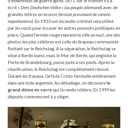
d’indemnités de guerre après 1871. Sur le fronton il y a
écrit «
Dem Deutschen Volke »
(au peuple allemand)
avec de
grandes lettres en bronze
(bronze provenant de canons
napoléoniens)
. En 1933 son incendie criminel sera utilisé
par les nazis pour écraser les autres pouvoirs politiques en
place. Quand l’armée rouge reprend la ville au nazi, une des
photos les plus célèbres est celle du drapeau communiste
flottant sur le Reichstag. A la séparation, le Reichstag se
situe à Berlin ouest, mais le Mur de Berlin, qui englobe la
Porte de Brandebourg, passe juste à ses pieds. Après la
réunification, le Reichstag est complètement rénové.
Durant les travaux, l’artiste Cristo l’emballe entièrement
dans une toile argentée. Au déballage, on découvre
le
grand dôme en verre
qui l’a rendu célèbre. En 1999 les
députés commencent à y siéger.