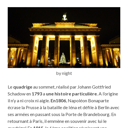
by night
Le
quadrige
au sommet, réalisé par Johann Gottfried
Schadow en
1793
a
une histoire particulière
. A l’origine
il n’y a ni croix ni aigle.
En1806
, Napoléon Bonaparte
écrase la Prusse à la bataille de Iéna et défile à Berlin avec
ses armées en passant sous la Porte de Brandebourg. En
retournant à Paris, il emmène en souvenir avec lui le
quadrige! En
1815
, la 6ème coalition réunissant une