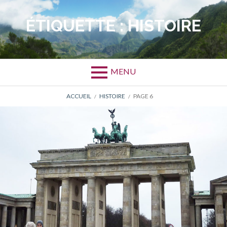
Aller
au
ÉTIQUETTE :
HISTOIRE
contenu
MENU
FIL
ACCUEIL
HISTOIRE
PAGE 6
D'ARIANE